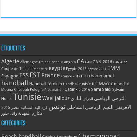
Étiquettes
CA
Algérie
CAN 2016
Allemagne
angola
CAN
Amine Bannour
CAN2022
EMM
egypte
Coupe de Tunisie
Egypte 2016
Danemark
Egypte 2021
EST
ESS
France
Espagne
hammamet
France 2017
FTHB
handball
Maroc
Handball féminin
mondial
Handball tunisie
IHF
Qatar
Sami Saidi
Mouna Chebbah
Pologne
Rio 2016
Sylvain
Préparation
Tunisie
Wael Jallouz
الترجي الرياضي
النادي
Nouet
الجزائر
تونس
الافريقي
النجم الرياضي الساحلي
مصر 2016
كرة اليد النسائية
مكارم المهدية
وائل جلوز
Catégories
Championnat
Beach handball