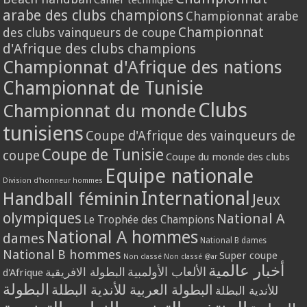
Cahier technique
arabe des clubs champions
Championnat arabe
Championnat
des clubs vainqueurs de coupe
d'Afrique des clubs champions
Championnat d'Afrique des nations
Championnat de Tunisie
Clubs
Championnat du monde
tunisiens
Coupe d'Afrique des vainqueurs de
Coupe de Tunisie
coupe
Coupe du monde des clubs
Equipe nationale
Division d'honneur hommes
International
Handball féminin
Jeux
olympiques
National A
Le Trophée des Champions
National A hommes
dames
National B dames
National B hommes
Super coupe
Non classé
Non classé @ar
أخبار عالمية
الألعاب الأولمبية
البطولة الافريقية
d'Afrique
البطولة
البطولة العربية للأندية البطلة
للأندية البطلة