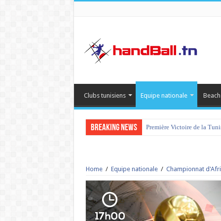
Clubs tunisiens
Equipe nationale
Beach
Breaking News
Première Victoire de la Tun
Home
/
Equipe nationale
/
Championnat d'Afri