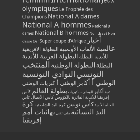
Jeux
olympiques
Le Trophée des
National A dames
Champions
National A hommes
National B
National B hommes
dames
Non classé
Non
أخبار
Super coupe d'Afrique
classé @ar
عالمية
الألعاب الأولمبية
البطولة الافريقية
البطولة العربية للأندية
للأندية البطلة
المنتخب
البطولة الوطنية
البطلة
التونسي
النوادي التونسية
الوطني أ أكابر
الوطني أ كبريات
الوطني
بطولة العالم
ب أكابر
كأس
الوطني ب كبريات
إفريقيا للأندية الفائزة بالكؤوس
كأس الأبطال
كأس
كرة
كأس تونس
كرة اليد الشاطئية
العالم للأندية
اليد النسائية
نهائيات أمم
ملف تقني
إفريقيا