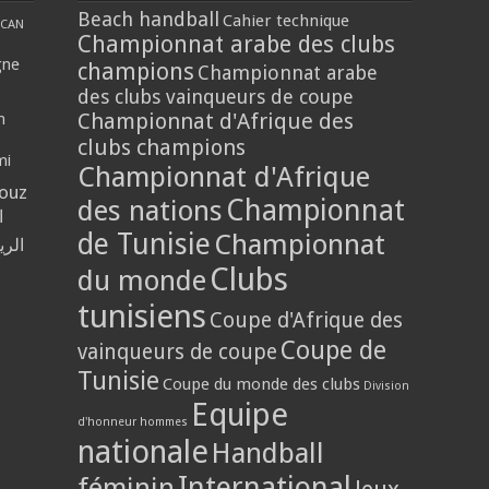
Beach handball
Cahier technique
CAN
Championnat arabe des clubs
gne
champions
Championnat arabe
des clubs vainqueurs de coupe
Championnat d'Afrique des
n
clubs champions
mi
Championnat d'Afrique
louz
Championnat
des nations
ا
de Tunisie
Championnat
الر
Clubs
du monde
tunisiens
Coupe d'Afrique des
Coupe de
vainqueurs de coupe
Tunisie
Coupe du monde des clubs
Division
Equipe
d'honneur hommes
nationale
Handball
International
féminin