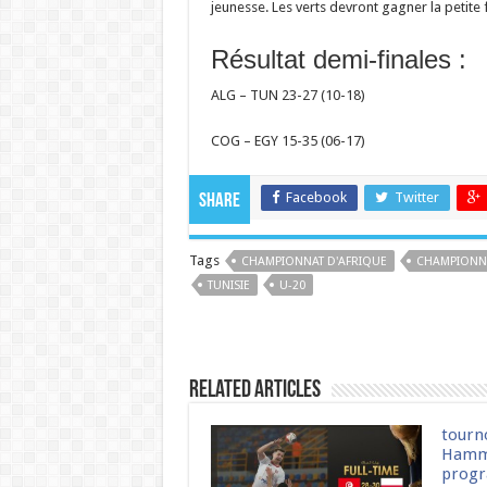
jeunesse. Les verts devront gagner la petite f
Résultat demi-finales :
ALG – TUN 23-27 (10-18)
COG – EGY 15-35 (06-17)
Facebook
Twitter
Share
Tags
CHAMPIONNAT D'AFRIQUE
CHAMPIONN
TUNISIE
U-20
Related Articles
tourn
Hamm
progr