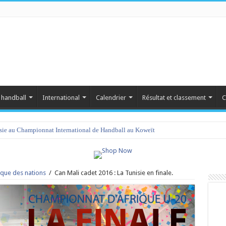
 handball
International
Calendrier
Résultat et classement
C
isie au Championnat International de Handball au Koweït
que des nations
/
Can Mali cadet 2016 : La Tunisie en finale.