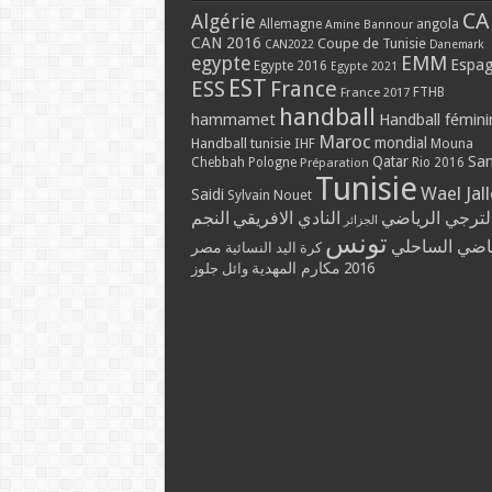
CA
Algérie
Allemagne
angola
Amine Bannour
CAN 2016
Coupe de Tunisie
CAN2022
Danemark
EMM
egypte
Espa
Egypte 2016
Egypte 2021
EST
ESS
France
France 2017
FTHB
handball
hammamet
Handball fémini
Maroc
mondial
Handball tunisie
IHF
Mouna
Qatar
Sa
Chebbah
Pologne
Rio 2016
Préparation
Tunisie
Wael Jal
Saidi
Sylvain Nouet
لترجي الرياضي
النادي الافريقي
النجم
الجزائر
تونس
ياضي الساحلي
مصر
كرة اليد النسائية
مكارم المهدية
2016
وائل جلوز