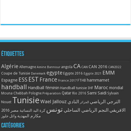
Étiquettes
CA
Algérie
CAN 2016
Allemagne
angola
CAN
Amine Bannour
CAN2022
EMM
egypte
Coupe de Tunisie
Egypte 2016
Danemark
Egypte 2021
EST
ESS
France
Espagne
hammamet
France 2017
FTHB
handball
Maroc
Handball féminin
mondial
Handball tunisie
IHF
Qatar
Sami Saidi
Mouna Chebbah
Pologne
Rio 2016
Sylvain
Préparation
Tunisie
Wael Jallouz
الترجي الرياضي
النادي
Nouet
الجزائر
تونس
الافريقي
النجم الرياضي الساحلي
مصر 2016
كرة اليد النسائية
مكارم المهدية
وائل جلوز
Catégories