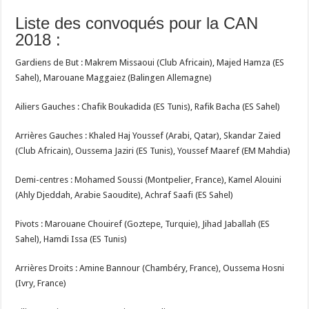
Liste des convoqués pour la CAN
2018 :
Gardiens de But : Makrem Missaoui (Club Africain), Majed Hamza (ES
Sahel), Marouane Maggaiez (Balingen Allemagne)
Ailiers Gauches : Chafik Boukadida (ES Tunis), Rafik Bacha (ES Sahel)
Arrières Gauches : Khaled Haj Youssef (Arabi, Qatar), Skandar Zaied
(Club Africain), Oussema Jaziri (ES Tunis), Youssef Maaref (EM Mahdia)
Demi-centres : Mohamed Soussi (Montpelier, France), Kamel Alouini
(Ahly Djeddah, Arabie Saoudite), Achraf Saafi (ES Sahel)
Pivots : Marouane Chouiref (Goztepe, Turquie), Jihad Jaballah (ES
Sahel), Hamdi Issa (ES Tunis)
Arrières Droits : Amine Bannour (Chambéry, France), Oussema Hosni
(Ivry, France)