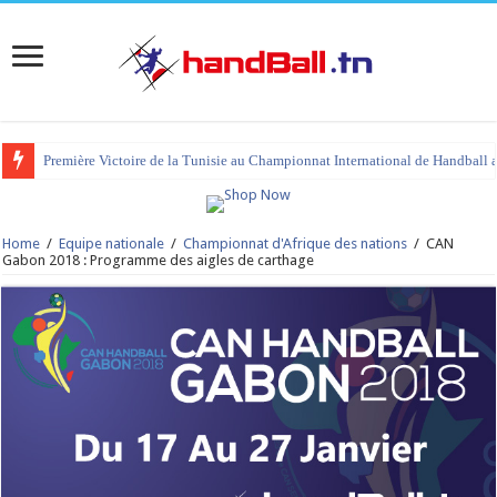
Première Victoire de la Tunisie au Championnat International de Handball 
tournoi international Hammamet 2023 : programme et liste des joueurs co
Home
/
Equipe nationale
/
Championnat d'Afrique des nations
/
CAN
Gabon 2018 : Programme des aigles de carthage