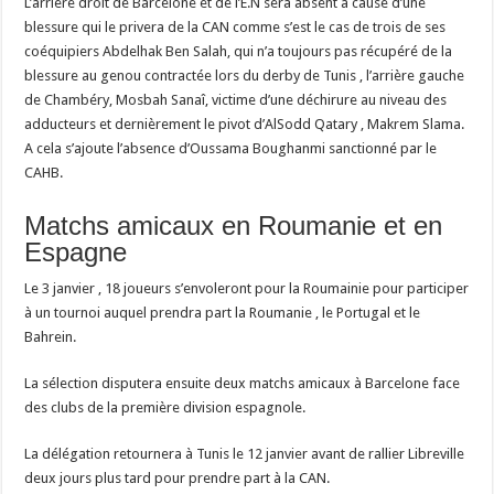
L’arrière droit de Barcelone et de l’E.N sera absent à cause d’une
blessure qui le privera de la CAN comme s’est le cas de trois de ses
coéquipiers Abdelhak Ben Salah, qui n’a toujours pas récupéré de la
blessure au genou contractée lors du derby de Tunis , l’arrière gauche
de Chambéry, Mosbah Sanaî, victime d’une déchirure au niveau des
adducteurs et dernièrement le pivot d’AlSodd Qatary , Makrem Slama.
A cela s’ajoute l’absence d’Oussama Boughanmi sanctionné par le
CAHB.
Matchs amicaux en Roumanie et en
Espagne
Le 3 janvier , 18 joueurs s’envoleront pour la Roumainie pour participer
à un tournoi auquel prendra part la Roumanie , le Portugal et le
Bahrein.
La sélection disputera ensuite deux matchs amicaux à Barcelone face
des clubs de la première division espagnole.
La délégation retournera à Tunis le 12 janvier avant de rallier Libreville
deux jours plus tard pour prendre part à la CAN.