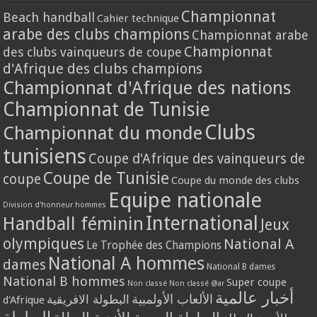
Championnat
Beach handball
Cahier technique
arabe des clubs champions
Championnat arabe
Championnat
des clubs vainqueurs de coupe
d'Afrique des clubs champions
Championnat d'Afrique des nations
Championnat de Tunisie
Clubs
Championnat du monde
tunisiens
Coupe d'Afrique des vainqueurs de
Coupe de Tunisie
coupe
Coupe du monde des clubs
Equipe nationale
Division d'honneur hommes
International
Handball féminin
Jeux
olympiques
National A
Le Trophée des Champions
National A hommes
dames
National B dames
National B hommes
Super coupe
Non classé
Non classé @ar
أخبار عالمية
الألعاب الأولمبية
البطولة الافريقية
d'Afrique
البطولة