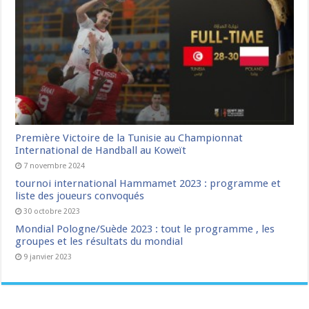
Première Victoire de la Tunisie au Championnat
International de Handball au Koweït
7 novembre 2024
tournoi international Hammamet 2023 : programme et
liste des joueurs convoqués
30 octobre 2023
Mondial Pologne/Suède 2023 : tout le programme , les
groupes et les résultats du mondial
9 janvier 2023