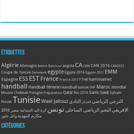
Étiquettes
CA
Algérie
CAN 2016
Allemagne
angola
CAN
Amine Bannour
CAN2022
EMM
egypte
Coupe de Tunisie
Egypte 2016
Danemark
Egypte 2021
EST
ESS
France
Espagne
hammamet
France 2017
FTHB
handball
Maroc
Handball féminin
mondial
Handball tunisie
IHF
Qatar
Sami Saidi
Mouna Chebbah
Pologne
Rio 2016
Sylvain
Préparation
Tunisie
Wael Jallouz
الترجي الرياضي
النادي
Nouet
الجزائر
تونس
الافريقي
النجم الرياضي الساحلي
مصر 2016
كرة اليد النسائية
مكارم المهدية
وائل جلوز
Catégories