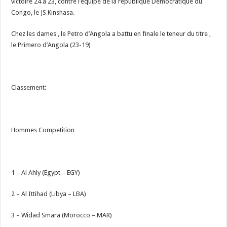
victoire 24 à 23, contre l’équipe de la république Démocratique du
Congo, le JS Kinshasa.
Chez les dames , le Petro d’Angola a battu en finale le teneur du titre ,
le Primero d’Angola (23-19)
Classement:
Hommes Competition
1 – Al Ahly (Egypt – EGY)
2 – Al Ittihad (Libya – LBA)
3 – Widad Smara (Morocco – MAR)