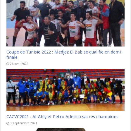
Coupe de Tunisie 2022 : Medjez El Bab se qualifie en demi-
finale
26 avril 2022
CACVC2021 : Al-Ahly et Petro Atletico sacrés champions
3 septembre 2021