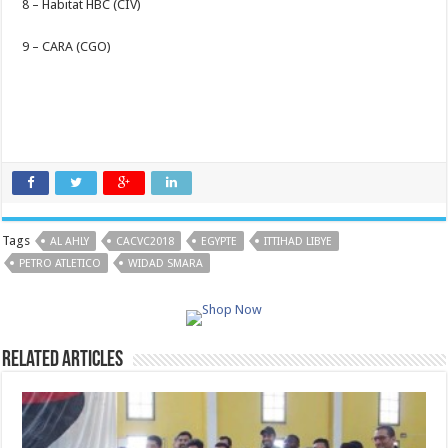
8 – Habitat HBC (CIV)
9 – CARA (CGO)
Tags
AL AHLY
CACVC2018
EGYPTE
ITTIHAD LIBYE
PETRO ATLETICO
WIDAD SMARA
Related Articles