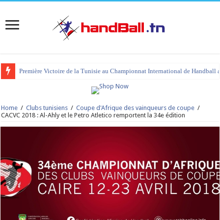
Première Victoire de la Tunisie au Championnat International de Handball 
tournoi international Hammamet 2023 : programme et liste des joueurs co
Home
/
Clubs tunisiens
/
Coupe d'Afrique des vainqueurs de coupe
/
CACVC 2018 : Al-Ahly et le Petro Atletico remportent la 34e édition