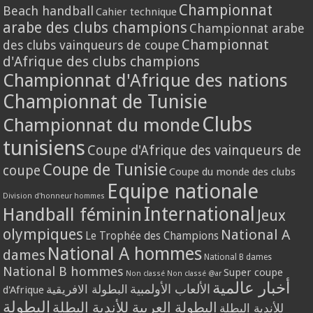
Championnat
Beach handball
Cahier technique
arabe des clubs champions
Championnat arabe
Championnat
des clubs vainqueurs de coupe
d'Afrique des clubs champions
Championnat d'Afrique des nations
Championnat de Tunisie
Clubs
Championnat du monde
tunisiens
Coupe d'Afrique des vainqueurs de
Coupe de Tunisie
coupe
Coupe du monde des clubs
Equipe nationale
Division d'honneur hommes
International
Handball féminin
Jeux
olympiques
National A
Le Trophée des Champions
National A hommes
dames
National B dames
National B hommes
Super coupe
Non classé
Non classé @ar
أخبار عالمية
الألعاب الأولمبية
البطولة الافريقية
d'Afrique
البطولة
البطولة العربية للأندية البطلة
للأندية البطلة