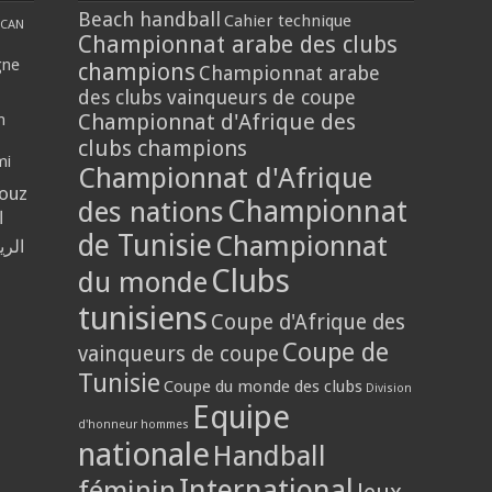
Beach handball
Cahier technique
CAN
Championnat arabe des clubs
gne
champions
Championnat arabe
des clubs vainqueurs de coupe
Championnat d'Afrique des
n
clubs champions
mi
Championnat d'Afrique
louz
Championnat
des nations
ا
de Tunisie
Championnat
الر
Clubs
du monde
tunisiens
Coupe d'Afrique des
Coupe de
vainqueurs de coupe
Tunisie
Coupe du monde des clubs
Division
Equipe
d'honneur hommes
nationale
Handball
International
féminin