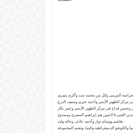
محمد على لحراسة المرمى وكل من محمد سند وأكرم يسرى
ى مركز الظهير الأيمن وأحمد خيرى وسيف الدرع
ن وحسن قداح فى مركز الظهير الأيسر وعمر بكار
وأحمد مؤمن فى مركز الجناح الأيسر، أما فى مركز الدائرة فاختار المدير الفنى ٥ لاعبين هم إبراهيم المصرى وممدوح
هاشم ووسام نوار وأحمد عادل، وخالد وليد.
ا والكونغو الديمقراطية وكينيا، وتضم المجموعة