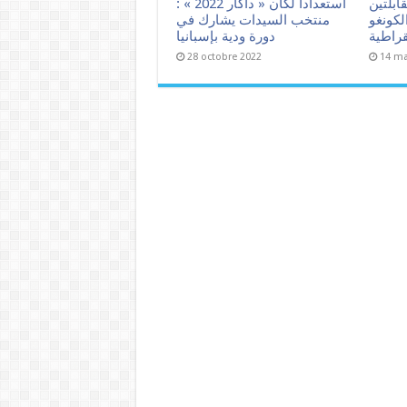
ا 2022 : مقابلتين
استعدادا لكان « داكار 2022 » :
لكونغو
منتخب السيدات يشارك في
قراطية
دورة ودية بإسبانيا
28 octobre 2022
14 ma