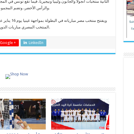
الثانية منتخبات أنجولا والجابون وليبيا ونيجيريا، فيما تقع تونس في ال
والرأس الأخضر، وتضم المجموعة الرابعة فرق الجزائر والمغرب والكونغو وزامبيا.
ويفتتح منتخب مص
المنتخب المصري مباريات الدور الأول يوم 19 يناير بمواجهة الكونغو الديمقراطية.
Google +
LinkedIn