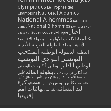
Jeux
olympiques
Le Trophée des
National A dames
Champions
National A hommes
National B
National B hommes
dames
Non classé
Non
أخبار
Super coupe d'Afrique
classé @ar
عالمية
الألعاب الأولمبية
البطولة الافريقية
البطولة العربية للأندية
للأندية البطلة
المنتخب
البطولة الوطنية
البطلة
التونسي
النوادي التونسية
الوطني أ أكابر
الوطني أ كبريات
الوطني
بطولة العالم
ب أكابر
كأس
الوطني ب كبريات
إفريقيا للأندية الفائزة بالكؤوس
كأس الأبطال
كأس
كرة
كأس تونس
كرة اليد الشاطئية
العالم للأندية
اليد النسائية
نهائيات أمم
ملف تقني
إفريقيا