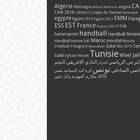
CA
Algérie
Allemagne
angola
Amine Bannour
CAN 2016
Coupe de Tunisie
CAN2022
Danemark
EMM
egypte
Espa
Egypte 2016
Egypte 2021
EST
ESS
France
France 2017
FTHB
handball
hammamet
Handball fémini
Maroc
mondial
Handball tunisie
IHF
Mouna
Qatar
Sa
Chebbah
Pologne
Rio 2016
Préparation
Tunisie
Wael Jal
Saidi
Sylvain Nouet
لترجي الرياضي
النادي الافريقي
النجم
الجزائر
تونس
ياضي الساحلي
مصر
كرة اليد النسائية
2016
مكارم المهدية
وائل جلوز