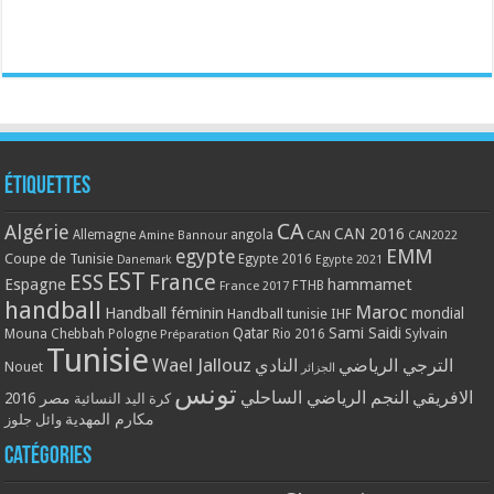
Étiquettes
CA
Algérie
CAN 2016
Allemagne
angola
CAN
Amine Bannour
CAN2022
EMM
egypte
Coupe de Tunisie
Egypte 2016
Danemark
Egypte 2021
EST
ESS
France
Espagne
hammamet
France 2017
FTHB
handball
Maroc
Handball féminin
mondial
Handball tunisie
IHF
Qatar
Sami Saidi
Mouna Chebbah
Pologne
Rio 2016
Sylvain
Préparation
Tunisie
Wael Jallouz
الترجي الرياضي
النادي
Nouet
الجزائر
تونس
الافريقي
النجم الرياضي الساحلي
مصر 2016
كرة اليد النسائية
مكارم المهدية
وائل جلوز
Catégories