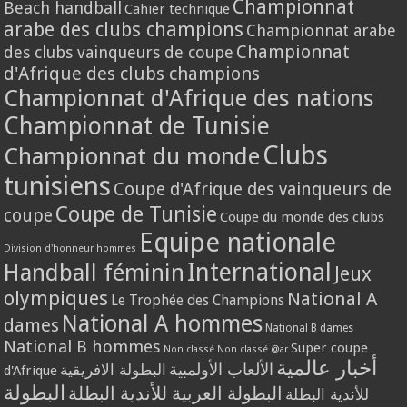
Championnat
Beach handball
Cahier technique
arabe des clubs champions
Championnat arabe
Championnat
des clubs vainqueurs de coupe
d'Afrique des clubs champions
Championnat d'Afrique des nations
Championnat de Tunisie
Clubs
Championnat du monde
tunisiens
Coupe d'Afrique des vainqueurs de
Coupe de Tunisie
coupe
Coupe du monde des clubs
Equipe nationale
Division d'honneur hommes
International
Handball féminin
Jeux
olympiques
National A
Le Trophée des Champions
National A hommes
dames
National B dames
National B hommes
Super coupe
Non classé
Non classé @ar
أخبار عالمية
الألعاب الأولمبية
البطولة الافريقية
d'Afrique
البطولة
البطولة العربية للأندية البطلة
للأندية البطلة