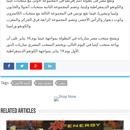
وتقع مصر فى بطولة أمم إفريقيا في المجموعة الأولى مع منتخبات غينيا
والكونغو الديمقراطية وكينيا، وتضم المجموعة الثانية منتخبات أنجولا والجابون
وليبيا ونيجيريا، فيما تقع تونس في المجموعة الثالثة مع منتخبات الكاميرون
وكوت ديفوار والرأس الأخضر، وتضم المجموعة الرابعة فرق الجزائر والمغرب
والكونغو وزامبيا.
ويفتتح منتخب مصر مبارياته في البطولة بمواجهة غينيا يوم 16 يناير على أن
يواجه منتخب كينيا في اليوم التالى، ويختتم المنتخب المصري مباريات الدور
الأول يوم 19 يناير بمواجهة الكونغو الديمقراطية.
Tags
مصر
محمد سند
أحمد الأحمر
Related Articles