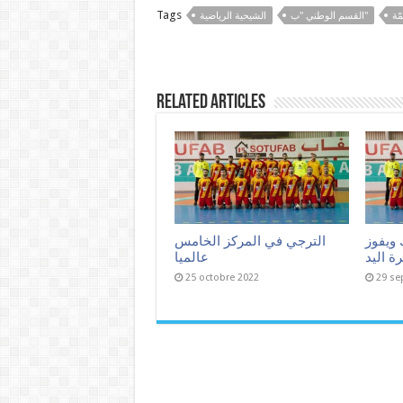
Tags
مّة
القسم الوطني "ب"
الشيحية الرياضية
Related Articles
 ويفوز
الترجي في المركز الخامس
ة اليد
عالميا
25 octobre 2022
29 se