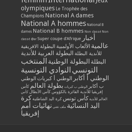
Jeux
olympiques
Le Trophée des
National A dames
Champions
National A hommes
National B
National B hommes
dames
Non classé
Non
أخبار
Super coupe d'Afrique
classé @ar
عالمية
الألعاب الأولمبية
البطولة الافريقية
البطولة العربية للأندية
للأندية البطلة
المنتخب
البطولة الوطنية
البطلة
التونسي
النوادي التونسية
الوطني أ أكابر
الوطني أ كبريات
الوطني
بطولة العالم
ب أكابر
كأس
الوطني ب كبريات
إفريقيا للأندية الفائزة بالكؤوس
كأس الأبطال
كأس
كرة
كأس تونس
كرة اليد الشاطئية
العالم للأندية
اليد النسائية
نهائيات أمم
ملف تقني
إفريقيا