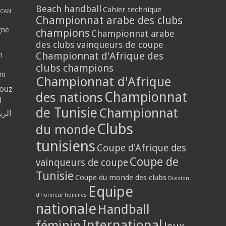
Beach handball
Cahier technique
CAN
Championnat arabe des clubs
gne
champions
Championnat arabe
des clubs vainqueurs de coupe
Championnat d'Afrique des
n
clubs champions
mi
Championnat d'Afrique
louz
Championnat
des nations
ا
de Tunisie
Championnat
الر
Clubs
du monde
tunisiens
Coupe d'Afrique des
Coupe de
vainqueurs de coupe
Tunisie
Coupe du monde des clubs
Division
Equipe
d'honneur hommes
nationale
Handball
International
féminin