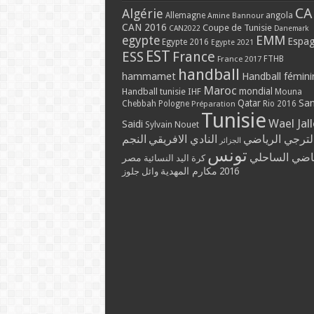
CA
Algérie
Allemagne
angola
Amine Bannour
CAN 2016
Coupe de Tunisie
CAN2022
Danemark
EMM
egypte
Espa
Egypte 2016
Egypte 2021
EST
ESS
France
France 2017
FTHB
handball
hammamet
Handball fémini
Maroc
mondial
Handball tunisie
IHF
Mouna
Qatar
Sa
Chebbah
Pologne
Rio 2016
Préparation
Tunisie
Wael Jal
Saidi
Sylvain Nouet
لترجي الرياضي
النادي الافريقي
النجم
الجزائر
تونس
ياضي الساحلي
مصر
كرة اليد النسائية
2016
مكارم المهدية
وائل جلوز