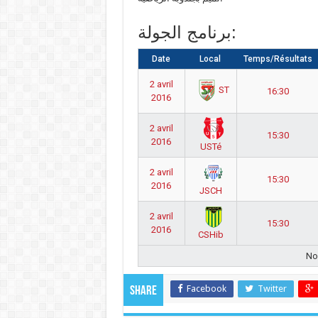
برنامج الجولة:
Date
Local
Temps/Résultats
2 avril
ST
16:30
2016
2 avril
15:30
2016
USTé
2 avril
15:30
2016
JSCH
2 avril
15:30
2016
CSHib
No 
Facebook
Twitter
Share