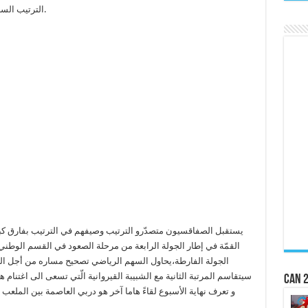
الترتيب السهم الرياضي بمنزل حرّ و ذلك يوم السبت 2 أفريل.
يستقبل الصفاقسيون متصدّرو الترتيب وصيفهم في الترتيب بفارق كبي
الجولة الفارطة،يحاول السهم الرياضي تصحيح مساره من أجل الر
سيتقاسم المرتبة الثانية مع الشبيبة القيروانية الّتي تسعى الى اغتنام 
CAN 2
و تعرف نهاية الأسبوع لقاءً هاما آخر هو دربي العاصمة بين الملعب