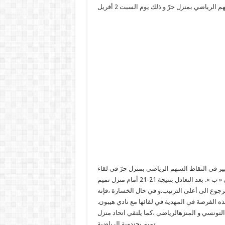
ر في النقاط السهم الرياضي بمنزل حرّ في لقاء
القمّة في إطار الجولة الرابعة من مرحلة الصعود في القسم الوطني « ب ». بعد التعادل بنتيجة 21-21 أمام منزل تميم
جوع الى أعلى الترتيب.و في حال الخسارة ،فإنه
هذه الفرصة في المهدية في لقائها مع نادي هيبون.
 التونسي و المنزهالرياضي ،كما يلتقي اتحاد منزل
تميم بجندوبة الرياضية.