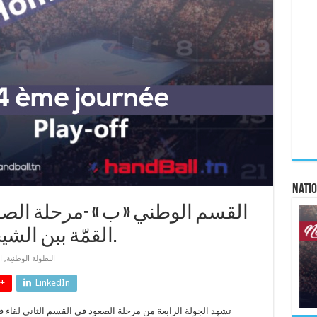
Natio
القسم الوطني « ب » -مرحلة الصعو
القمّة ببن الشيحية الرياضية و منزل حرّ.
البطولة الوطنية
,
ا
+
LinkedIn