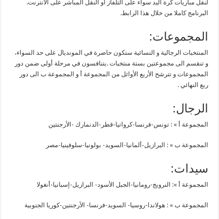
لنقل مباريات كرة اليد سواء على التلفاز أو النقل المباشر على الانترنت.
البرنامج كاملا من خلال هذا الرابط.
المجموعات:
المنتخبات الرجالية و النسائية ستكون حاضرة في المونديال على حد السواء،
و تنقسم الى مجموعتين بستة منتخبات .يتنافسون في مرحلة أولى ضمن دور
المجموعات و تترشح الأربع الأوائل من المجموعة أ و المجموعة ب الى دور
ربع النهائي .
الرجال:
المجموعة أ » : تونس-فرنسا-كرواتيا-قطر-الدنمارك -الأرجنتين
المجموعة ب » : البرازيل-ألمانيا-السويد- بولونيا-سلوفينيا-مصر
سيدات:
المجموعة أ »: النرويج-رومانيا-الجبل الأسود- البرازيل-إسبانيا-أنغولا
المجموعة ب » : هولاندا-روسيا- السويد-فرنسا- الأرجنتين-كوريا الجنوبية