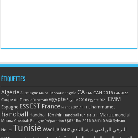
Étiquettes
CA
Algérie
CAN 2016
Allemagne
angola
CAN
Amine Bannour
CAN2022
EMM
egypte
Coupe de Tunisie
Egypte 2016
Danemark
Egypte 2021
EST
ESS
France
Espagne
hammamet
France 2017
FTHB
handball
Maroc
Handball féminin
mondial
Handball tunisie
IHF
Qatar
Sami Saidi
Mouna Chebbah
Pologne
Rio 2016
Sylvain
Préparation
Tunisie
Wael Jallouz
الترجي الرياضي
النادي
Nouet
الجزائر
تونس