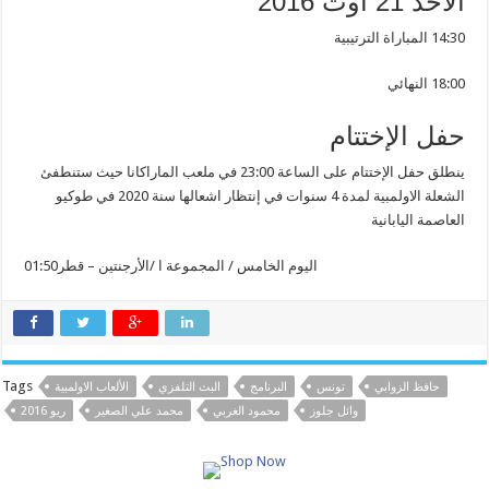
الأحد 21 أوت 2016
14:30 المباراة الترتيبية
18:00 النهائي
حفل الإختتام
ينطلق حفل الإختتام على الساعة 23:00 في ملعب الماراكانا حيث ستنطفئ
الشعلة الاولمبية لمدة 4 سنوات في إنتظار اشعالها سنة 2020 في طوكيو
العاصمة اليابانية
01:50اليوم الخامس / المجموعة ا /الأرجنتين – قطر
Tags
حافظ الزوابي
تونس
البرنامج
البث التلفزي
الألعاب الاولمبية
وائل جلوز
محمود الغربي
محمد علي الصغير
ريو 2016