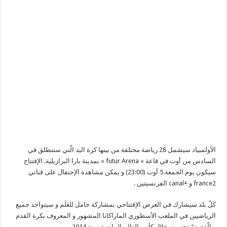
الأولمبياد سيشمل 28 رياضة مختلفة من بينها كرة اليد الّتي ستنطلق في
السادس من أوت في قاعة » futur Arena » بمدينة بارا البرازيلية. الإفتتاح
سيكون يوم الجمعة 5 أوت (23:00) و يمكن مشاهدة الإحتفال على قناتي
france2 و +canal الفرنسيتين .
كلٌ بلد سيشارك في العرض الإفتتاحي بمشاركة حامل للعَلَم و سيتواجد جميع
الرياضيين في الملعب الأسطوري الماراكانا المشهور و المعروف بكرة القدم
و الّذي تمّ تحسينه خلال كأس العالم الماضية سنة 2014