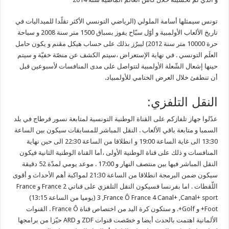
تونس سيمثلها أسامة الملولي (الرياضي التونسي الأكثر تقلًدا للميداليات في
تاريخ الألعاب الأولمبية و أوّل سبّاح يفوز بسباق 1500 متر سنة 2008 و سباحة
حرة 10000 متر سنة 2012) ليبرُز بذلك على حساب هيكل مڨنم و يكون حامل
العلَم التونسي . في نهاية الإستعراض ،سيتم الكشف عن منصّة خفيّة و سيتم
حينها إشعال الشّعلة الأولمبية لتتواصل على مدى المنافسات لأسبوعين قبل
أن تنطفئ خلال العرض الختامي للأولمبياد.
النقل التلفزي:
عدّلوا جهاز تلفازكم على القناة الوطنية التونسية لمتابعة نسور قرطاج في بلد
السمبا و متابعة باقي الألعاب . النقل المباشر للمسابقات سيكون بين الساعة
13:30 الى غاية الساعة 19:00 و انطلاقا من الساعة 22:30 الى حين نهاية
المنافسات و ذلك على قناة الوطنية الأولى ،أما القناة الوطنية الثانية فيكون
النقل المباشر فيها بين منتصف النهار و 17:00 . موعد يومي لمدّة 52 دقيقة
سيكون ضمن البرمجة انطلاقا من الساعة 21:30 لمواكبة أهم الأحداث و أقوى
اللّقطات . اما بفرنسا فسيكون النقل التلفزي على قناتي France 2 و France
3 ,France Ô France 4 Canal+ ,Canal+ sport (يوميا من الساعة 13:15)
Foot+ و Golf+. و ستكون كرة اليد من اختصاص قناة France Ô . القنوات
الألمانية اهتمت بالحدث أيضا و خصّصت قنوات ZDF و ARD حيّزا من برامجها