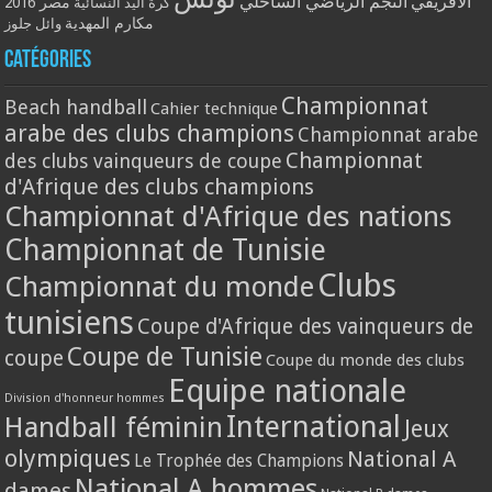
الافريقي
النجم الرياضي الساحلي
مصر 2016
كرة اليد النسائية
مكارم المهدية
وائل جلوز
Catégories
Championnat
Beach handball
Cahier technique
arabe des clubs champions
Championnat arabe
Championnat
des clubs vainqueurs de coupe
d'Afrique des clubs champions
Championnat d'Afrique des nations
Championnat de Tunisie
Clubs
Championnat du monde
tunisiens
Coupe d'Afrique des vainqueurs de
Coupe de Tunisie
coupe
Coupe du monde des clubs
Equipe nationale
Division d'honneur hommes
International
Handball féminin
Jeux
olympiques
National A
Le Trophée des Champions
National A hommes
dames