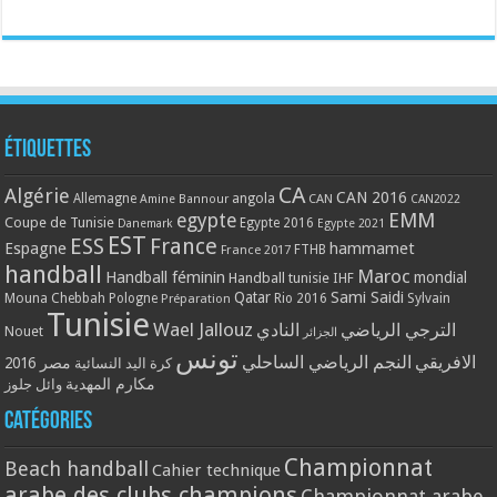
Étiquettes
CA
Algérie
CAN 2016
Allemagne
angola
CAN
Amine Bannour
CAN2022
EMM
egypte
Coupe de Tunisie
Egypte 2016
Danemark
Egypte 2021
EST
ESS
France
Espagne
hammamet
France 2017
FTHB
handball
Maroc
Handball féminin
mondial
Handball tunisie
IHF
Qatar
Sami Saidi
Mouna Chebbah
Pologne
Rio 2016
Sylvain
Préparation
Tunisie
Wael Jallouz
الترجي الرياضي
النادي
Nouet
الجزائر
تونس
الافريقي
النجم الرياضي الساحلي
مصر 2016
كرة اليد النسائية
مكارم المهدية
وائل جلوز
Catégories
Championnat
Beach handball
Cahier technique
arabe des clubs champions
Championnat arabe