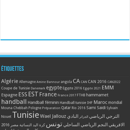
Étiquettes
CA
Algérie
CAN 2016
Allemagne
angola
CAN
Amine Bannour
CAN2022
EMM
egypte
Coupe de Tunisie
Egypte 2016
Danemark
Egypte 2021
EST
ESS
France
Espagne
hammamet
France 2017
FTHB
handball
Maroc
Handball féminin
mondial
Handball tunisie
IHF
Qatar
Sami Saidi
Mouna Chebbah
Pologne
Rio 2016
Sylvain
Préparation
Tunisie
Wael Jallouz
الترجي الرياضي
النادي
Nouet
الجزائر
تونس
الافريقي
النجم الرياضي الساحلي
مصر 2016
كرة اليد النسائية