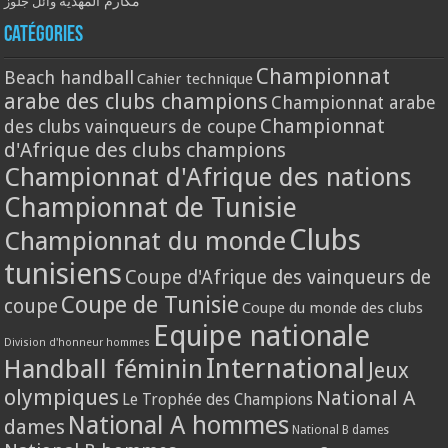
مكارم المهدية
وائل جلوز
Catégories
Championnat
Beach handball
Cahier technique
arabe des clubs champions
Championnat arabe
Championnat
des clubs vainqueurs de coupe
d'Afrique des clubs champions
Championnat d'Afrique des nations
Championnat de Tunisie
Clubs
Championnat du monde
tunisiens
Coupe d'Afrique des vainqueurs de
Coupe de Tunisie
coupe
Coupe du monde des clubs
Equipe nationale
Division d'honneur hommes
International
Handball féminin
Jeux
olympiques
National A
Le Trophée des Champions
National A hommes
dames
National B dames