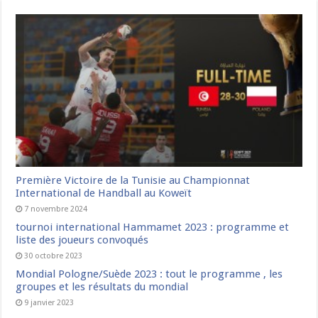
Première Victoire de la Tunisie au Championnat
International de Handball au Koweït
7 novembre 2024
tournoi international Hammamet 2023 : programme et
liste des joueurs convoqués
30 octobre 2023
Mondial Pologne/Suède 2023 : tout le programme , les
groupes et les résultats du mondial
9 janvier 2023