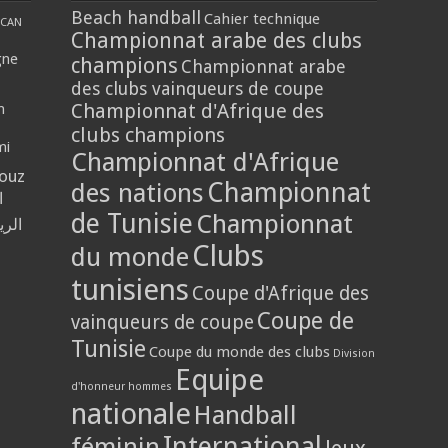
Beach handball
Cahier technique
CAN
Championnat arabe des clubs
gne
champions
Championnat arabe
des clubs vainqueurs de coupe
Championnat d'Afrique des
n
clubs champions
mi
Championnat d'Afrique
louz
Championnat
des nations
ا
de Tunisie
Championnat
الر
Clubs
du monde
tunisiens
Coupe d'Afrique des
Coupe de
vainqueurs de coupe
Tunisie
Coupe du monde des clubs
Division
Equipe
d'honneur hommes
nationale
Handball
International
féminin