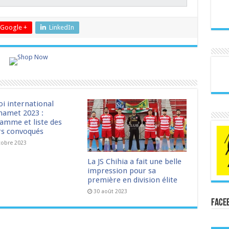
Google +
LinkedIn
oi international
amet 2023 :
amme et liste des
rs convoqués
tobre 2023
La JS Chihia a fait une belle
impression pour sa
première en division élite
30 août 2023
Face