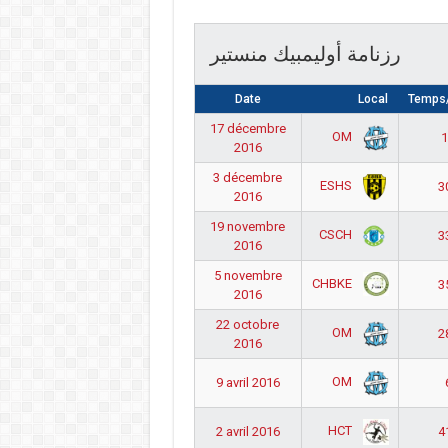
رزنامة أوليمبيك منستير
Date
Local
Temps/
17 décembre
OM
1
2016
3 décembre
ESHS
3
2016
19 novembre
CSCH
3
2016
5 novembre
CHBKE
3
2016
22 octobre
OM
2
2016
OM
9 avril 2016
HCT
2 avril 2016
4