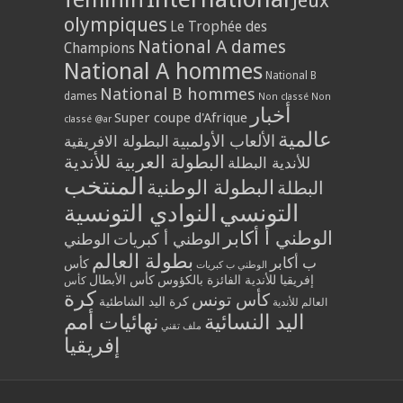
Jeux
olympiques
Le Trophée des
National A dames
Champions
National A hommes
National B
National B hommes
dames
Non classé
Non
أخبار
Super coupe d'Afrique
classé @ar
عالمية
الألعاب الأولمبية
البطولة الافريقية
البطولة العربية للأندية
للأندية البطلة
المنتخب
البطولة الوطنية
البطلة
التونسي
النوادي التونسية
الوطني أ أكابر
الوطني أ كبريات
الوطني
بطولة العالم
ب أكابر
كأس
الوطني ب كبريات
إفريقيا للأندية الفائزة بالكؤوس
كأس الأبطال
كأس
كرة
كأس تونس
كرة اليد الشاطئية
العالم للأندية
اليد النسائية
نهائيات أمم
ملف تقني
إفريقيا