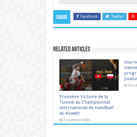
Facebook
Twitter
Share
Related Articles
tourn
Hamm
progr
joueu
30 oc
Première Victoire de la
Tunisie au Championnat
International de Handball
au Koweït
7 novembre 2024