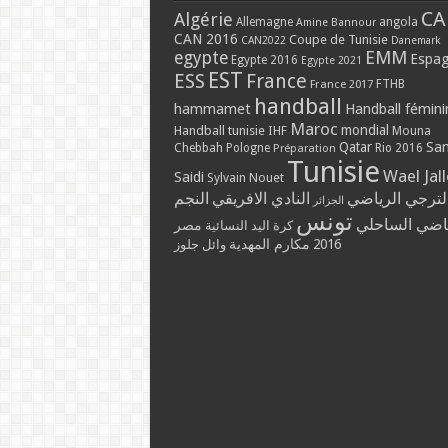
CA
Algérie
Allemagne
angola
Amine Bannour
CAN 2016
Coupe de Tunisie
CAN2022
Danemark
EMM
egypte
Espa
Egypte 2016
Egypte 2021
EST
ESS
France
France 2017
FTHB
handball
hammamet
Handball fémini
Maroc
mondial
Handball tunisie
IHF
Mouna
Qatar
Sa
Chebbah
Pologne
Rio 2016
Préparation
Tunisie
Wael Jal
Saidi
Sylvain Nouet
لترجي الرياضي
النادي الافريقي
النجم
الجزائر
تونس
ياضي الساحلي
مصر
كرة اليد النسائية
مكارم المهدية
2016
وائل جلوز