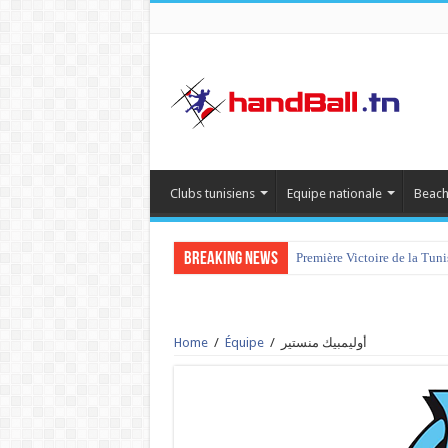
Clubs tunisiens
Equipe nationale
Beach
Breaking News
Première Victoire de la Tun
Home
/
Équipe
/
أوليمبيك منستير