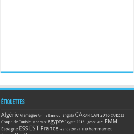
Étiquettes
CA
Algérie
CAN 2016
Allemagne
angola
CAN
Amine Bannour
CAN2022
EMM
egypte
Coupe de Tunisie
Egypte 2016
Danemark
Egypte 2021
EST
ESS
France
Espagne
hammamet
France 2017
FTHB