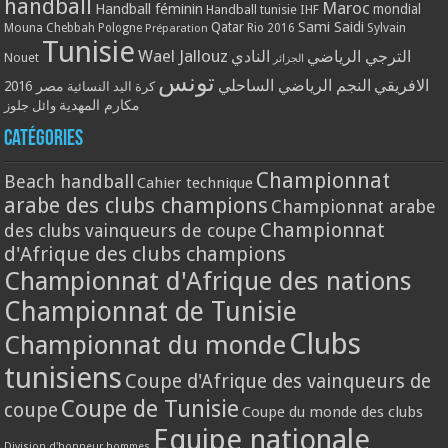
handball
Maroc
Handball féminin
mondial
Handball tunisie
IHF
Qatar
Sami Saidi
Mouna Chebbah
Pologne
Rio 2016
Sylvain
Préparation
Tunisie
Wael Jallouz
الترجي الرياضي
النادي
Nouet
الجزائر
تونس
الافريقي
النجم الرياضي الساحلي
مصر 2016
كرة اليد النسائية
مكارم المهدية
وائل جلوز
Catégories
Championnat
Beach handball
Cahier technique
arabe des clubs champions
Championnat arabe
Championnat
des clubs vainqueurs de coupe
d'Afrique des clubs champions
Championnat d'Afrique des nations
Championnat de Tunisie
Clubs
Championnat du monde
tunisiens
Coupe d'Afrique des vainqueurs de
Coupe de Tunisie
coupe
Coupe du monde des clubs
Equipe nationale
Division d'honneur hommes