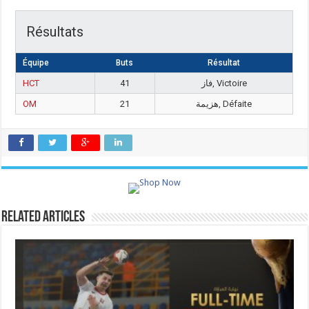
Résultats
Équipe
Buts
Résultat
HCT
41
فاز, Victoire
OM
21
هزيمة, Défaite
Related Articles