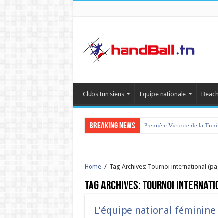
Clubs tunisiens
Equipe nationale
Beach
Breaking News
Première Victoire de la Tun
Home
/
Tag Archives: Tournoi international
(pa
Tag Archives:
Tournoi internati
L’équipe national féminine 