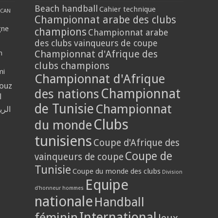
Beach handball
Cahier technique
CAN
Championnat arabe des clubs
gne
champions
Championnat arabe
des clubs vainqueurs de coupe
Championnat d'Afrique des
n
clubs champions
mi
Championnat d'Afrique
louz
Championnat
des nations
ا
de Tunisie
Championnat
الر
Clubs
du monde
tunisiens
Coupe d'Afrique des
Coupe de
vainqueurs de coupe
Tunisie
Coupe du monde des clubs
Division
Equipe
d'honneur hommes
nationale
Handball
International
féminin