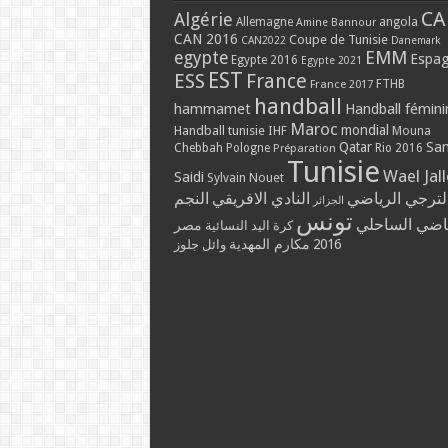
CA
Algérie
Allemagne
angola
Amine Bannour
CAN 2016
Coupe de Tunisie
CAN2022
Danemark
EMM
egypte
Espa
Egypte 2016
Egypte 2021
EST
ESS
France
France 2017
FTHB
handball
hammamet
Handball fémini
Maroc
mondial
Handball tunisie
IHF
Mouna
Qatar
Sa
Chebbah
Pologne
Rio 2016
Préparation
Tunisie
Wael Jal
Saidi
Sylvain Nouet
لترجي الرياضي
النادي الافريقي
النجم
الجزائر
تونس
ياضي الساحلي
مصر
كرة اليد النسائية
مكارم المهدية
2016
وائل جلوز