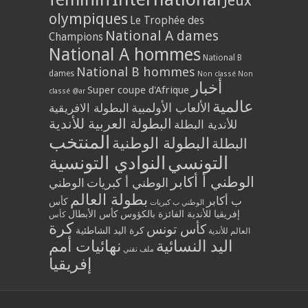
Jeux
olympiques
Le Trophée des
National A dames
Champions
National A hommes
National B
National B hommes
dames
Non classé
Non
أخبار
Super coupe d'Afrique
classé @ar
عالمية
الألعاب الأولمبية
البطولة الافريقية
البطولة العربية للأندية
للأندية البطلة
المنتخب
البطولة الوطنية
البطلة
التونسي
النوادي التونسية
الوطني أ أكابر
الوطني أ كبريات
الوطني
بطولة العالم
ب أكابر
كأس
الوطني ب كبريات
إفريقيا للأندية الفائزة بالكؤوس
كأس الأبطال
كأس
كرة
كأس تونس
كرة اليد الشاطئية
العالم للأندية
اليد النسائية
نهائيات أمم
ملف تقني
إفريقيا