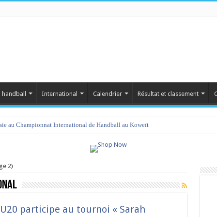
 handball
International
Calendrier
Résultat et classement
C
isie au Championnat International de Handball au Koweït
ge 2)
onal
U20 participe au tournoi « Sarah