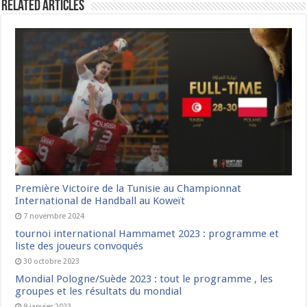
Related Articles
Première Victoire de la Tunisie au Championnat
International de Handball au Koweït
7 novembre 2024
tournoi international Hammamet 2023 : programme et
liste des joueurs convoqués
30 octobre 2023
Mondial Pologne/Suède 2023 : tout le programme , les
groupes et les résultats du mondial
9 janvier 2023