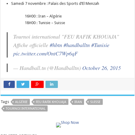
Samedi 7 novembre : Palais des Sports d’El Menzah
16H00 : Iran – Algérie
18H00 : Tunisie – Suisse
Tournoi international "FEU RAFIK KHOUAJA"
Affiche officielle
#hbtn
#handballtn
#Tunisie
pic.twitter.com/OntC7Wp6qF
— Handball.tn (@Handballtn)
October 26, 2015
Tags
ALGÉRIE
FEU RAFIK KHOUAJA
IRAN
SUISSE
TOURNOI INTERNATIONAL