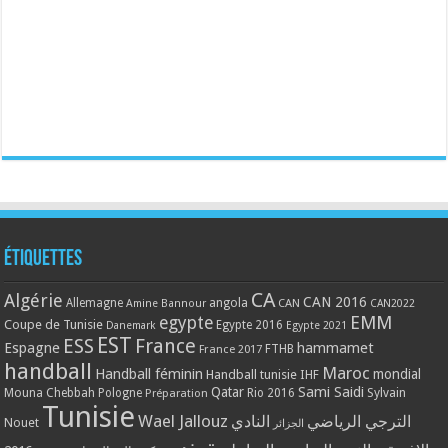
Étiquettes
CA
Algérie
CAN 2016
Allemagne
angola
CAN
Amine Bannour
CAN2022
EMM
egypte
Coupe de Tunisie
Egypte 2016
Danemark
Egypte 2021
EST
ESS
France
Espagne
hammamet
France 2017
FTHB
handball
Maroc
Handball féminin
mondial
Handball tunisie
IHF
Qatar
Sami Saidi
Mouna Chebbah
Pologne
Rio 2016
Sylvain
Préparation
Tunisie
Wael Jallouz
الترجي الرياضي
النادي
Nouet
الجزائر