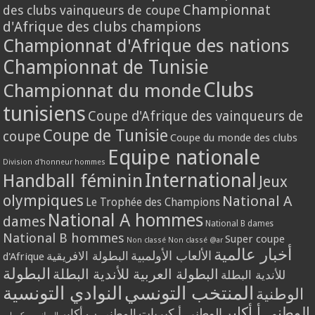
Championnat
des clubs vainqueurs de coupe
d'Afrique des clubs champions
Championnat d'Afrique des nations
Championnat de Tunisie
Clubs
Championnat du monde
tunisiens
Coupe d'Afrique des vainqueurs de
Coupe de Tunisie
coupe
Coupe du monde des clubs
Equipe nationale
Division d'honneur hommes
International
Handball féminin
Jeux
olympiques
National A
Le Trophée des Champions
National A hommes
dames
National B dames
National B hommes
Super coupe
Non classé
Non classé @ar
أخبار عالمية
الألعاب الأولمبية
البطولة الافريقية
d'Afrique
البطولة
البطولة العربية للأندية البطلة
للأندية البطلة
المنتخب التونسي
النوادي التونسية
الوطنية
الوطني أ أكابر
الوطني أ كبريات
الوطني ب أكابر