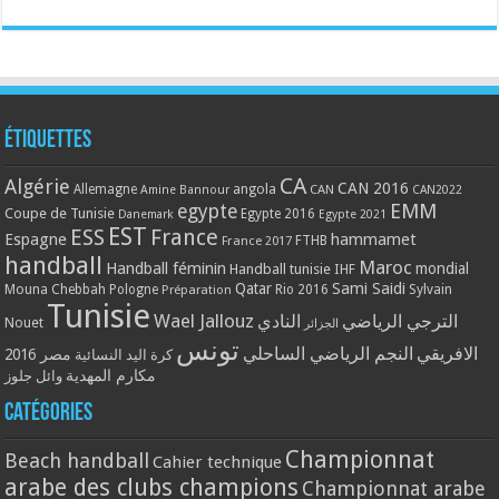
Étiquettes
CA
Algérie
CAN 2016
Allemagne
angola
CAN
Amine Bannour
CAN2022
EMM
egypte
Coupe de Tunisie
Egypte 2016
Danemark
Egypte 2021
EST
ESS
France
Espagne
hammamet
France 2017
FTHB
handball
Maroc
Handball féminin
mondial
Handball tunisie
IHF
Qatar
Sami Saidi
Mouna Chebbah
Pologne
Rio 2016
Sylvain
Préparation
Tunisie
Wael Jallouz
الترجي الرياضي
النادي
Nouet
الجزائر
تونس
الافريقي
النجم الرياضي الساحلي
مصر 2016
كرة اليد النسائية
مكارم المهدية
وائل جلوز
Catégories
Championnat
Beach handball
Cahier technique
arabe des clubs champions
Championnat arabe