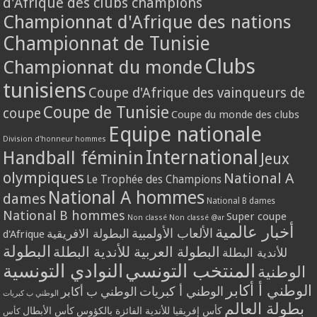
d'Afrique des clubs champions
Championnat d'Afrique des nations
Championnat de Tunisie
Clubs
Championnat du monde
tunisiens
Coupe d'Afrique des vainqueurs de
Coupe de Tunisie
coupe
Coupe du monde des clubs
Equipe nationale
Division d'honneur hommes
International
Handball féminin
Jeux
olympiques
National A
Le Trophée des Champions
National A hommes
dames
National B dames
National B hommes
Super coupe
Non classé
Non classé @ar
أخبار عالمية
الألعاب الأولمبية
البطولة الافريقية
d'Afrique
البطولة
البطولة العربية للأندية البطلة
للأندية البطلة
المنتخب التونسي
النوادي التونسية
الوطنية
الوطني أ أكابر
الوطني أ كبريات
الوطني ب أكابر
الوطني ب كبريات
بطولة العالم
كأس إفريقيا للأندية الفائزة بالكؤوس
كأس الأبطال
كأس