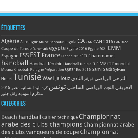
Étiquettes
CA
Algérie
CAN 2016
Allemagne
angola
CAN
Amine Bannour
CAN2022
EMM
egypte
Coupe de Tunisie
Egypte 2016
Danemark
Egypte 2021
EST
ESS
France
Espagne
hammamet
France 2017
FTHB
handball
Maroc
Handball féminin
mondial
Handball tunisie
IHF
Qatar
Sami Saidi
Mouna Chebbah
Pologne
Rio 2016
Sylvain
Préparation
Tunisie
Wael Jallouz
الترجي الرياضي
النادي
Nouet
الجزائر
تونس
الافريقي
النجم الرياضي الساحلي
مصر 2016
كرة اليد النسائية
مكارم المهدية
وائل جلوز
Catégories
Championnat
Beach handball
Cahier technique
arabe des clubs champions
Championnat arabe
Championnat
des clubs vainqueurs de coupe