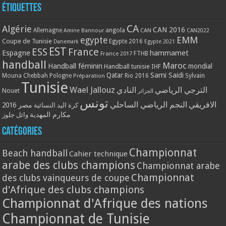
Étiquettes
CA
Algérie
CAN 2016
Allemagne
angola
CAN
Amine Bannour
CAN2022
EMM
egypte
Coupe de Tunisie
Egypte 2016
Danemark
Egypte 2021
EST
ESS
France
Espagne
hammamet
France 2017
FTHB
handball
Maroc
Handball féminin
mondial
Handball tunisie
IHF
Qatar
Sami Saidi
Mouna Chebbah
Pologne
Rio 2016
Sylvain
Préparation
Tunisie
Wael Jallouz
الترجي الرياضي
النادي
Nouet
الجزائر
تونس
الافريقي
النجم الرياضي الساحلي
مصر 2016
كرة اليد النسائية
مكارم المهدية
وائل جلوز
Catégories
Championnat
Beach handball
Cahier technique
arabe des clubs champions
Championnat arabe
Championnat
des clubs vainqueurs de coupe
d'Afrique des clubs champions
Championnat d'Afrique des nations
Championnat de Tunisie