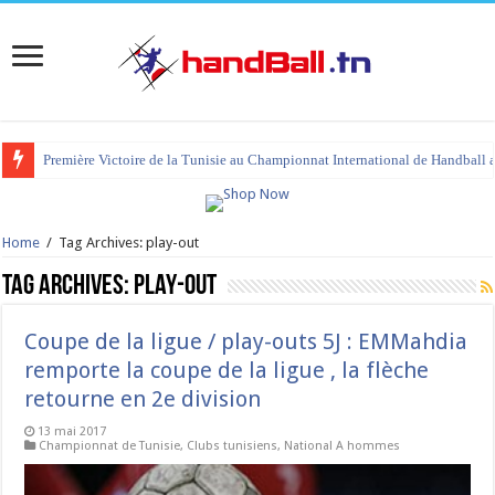
Première Victoire de la Tunisie au Championnat International de Handball 
tournoi international Hammamet 2023 : programme et liste des joueurs co
Home
/
Tag Archives: play-out
Tag Archives:
play-out
Coupe de la ligue / play-outs 5J : EMMahdia
remporte la coupe de la ligue , la flèche
retourne en 2e division
13 mai 2017
Championnat de Tunisie
,
Clubs tunisiens
,
National A hommes