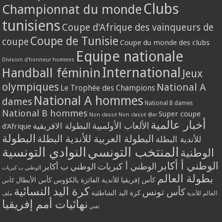
Clubs
Championnat du monde
tunisiens
Coupe d'Afrique des vainqueurs de
Coupe de Tunisie
coupe
Coupe du monde des clubs
Equipe nationale
Division d'honneur hommes
International
Handball féminin
Jeux
olympiques
National A
Le Trophée des Champions
National A hommes
dames
National B dames
National B hommes
Super coupe
Non classé
Non classé @ar
أخبار عالمية
الألعاب الأولمبية
البطولة الافريقية
d'Afrique
البطولة
البطولة العربية للأندية البطلة
للأندية البطلة
المنتخب التونسي
النوادي التونسية
الوطنية
الوطني أ أكابر
الوطني أ كبريات
الوطني ب أكابر
الوطني ب كبريات
بطولة العالم
كأس إفريقيا للأندية الفائزة بالكؤوس
كأس الأبطال
كأس
كرة اليد النسائية
كأس تونس
كرة اليد الشاطئية
العالم للأندية
ملف
نهائيات أمم إفريقيا
تقني