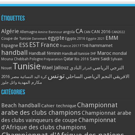
Étiquettes
CA
Algérie
CAN 2016
Allemagne
angola
CAN
Amine Bannour
CAN2022
EMM
egypte
Coupe de Tunisie
Egypte 2016
Danemark
Egypte 2021
EST
ESS
France
Espagne
hammamet
France 2017
FTHB
handball
Maroc
Handball féminin
mondial
Handball tunisie
IHF
Qatar
Sami Saidi
Mouna Chebbah
Pologne
Rio 2016
Sylvain
Préparation
Tunisie
Wael Jallouz
الترجي الرياضي
النادي
Nouet
الجزائر
تونس
الافريقي
النجم الرياضي الساحلي
مصر 2016
كرة اليد النسائية
مكارم المهدية
وائل جلوز
Catégories
Championnat
Beach handball
Cahier technique
arabe des clubs champions
Championnat arabe
Championnat
des clubs vainqueurs de coupe
d'Afrique des clubs champions