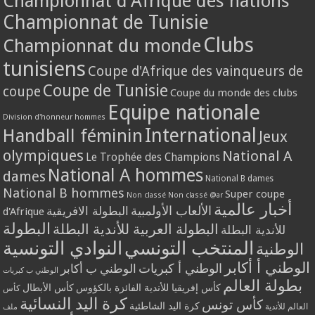
Championnat d'Afrique des nations
Championnat de Tunisie
Clubs
Championnat du monde
tunisiens
Coupe d'Afrique des vainqueurs de
Coupe de Tunisie
coupe
Coupe du monde des clubs
Equipe nationale
Division d'honneur hommes
International
Handball féminin
Jeux
olympiques
National A
Le Trophée des Champions
National A hommes
dames
National B dames
National B hommes
Super coupe
Non classé
Non classé @ar
أخبار عالمية
الألعاب الأولمبية
البطولة الافريقية
d'Afrique
البطولة
البطولة العربية للأندية البطلة
للأندية البطلة
المنتخب التونسي
النوادي التونسية
الوطنية
الوطني أ أكابر
الوطني أ كبريات
الوطني ب أكابر
الوطني ب كبريات
بطولة العالم
كأس إفريقيا للأندية الفائزة بالكؤوس
كأس الأبطال
كأس
كرة اليد النسائية
كأس تونس
كرة اليد الشاطئية
العالم للأندية
ملف