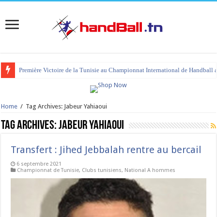
Première Victoire de la Tunisie au Championnat International de Handball 
Home
/
Tag Archives: Jabeur Yahiaoui
Tag Archives:
Jabeur Yahiaoui
Transfert : Jihed Jebbalah rentre au bercail
6 septembre 2021
Championnat de Tunisie
,
Clubs tunisiens
,
National A hommes