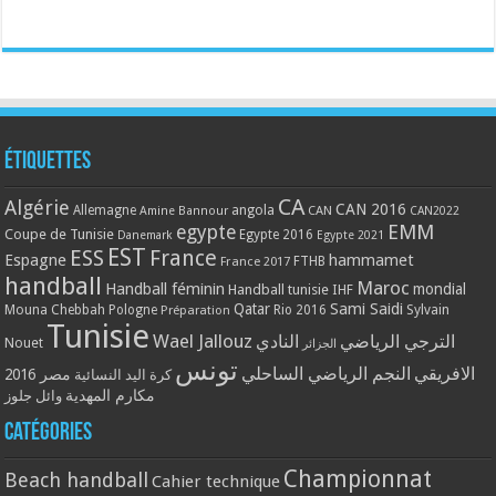
Étiquettes
CA
Algérie
CAN 2016
Allemagne
angola
CAN
Amine Bannour
CAN2022
EMM
egypte
Coupe de Tunisie
Egypte 2016
Danemark
Egypte 2021
EST
ESS
France
Espagne
hammamet
France 2017
FTHB
handball
Maroc
Handball féminin
mondial
Handball tunisie
IHF
Qatar
Sami Saidi
Mouna Chebbah
Pologne
Rio 2016
Sylvain
Préparation
Tunisie
Wael Jallouz
الترجي الرياضي
النادي
Nouet
الجزائر
تونس
الافريقي
النجم الرياضي الساحلي
مصر 2016
كرة اليد النسائية
مكارم المهدية
وائل جلوز
Catégories
Championnat
Beach handball
Cahier technique