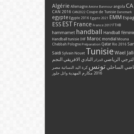
CA
Algérie
Allemagne
angola
Amine Bannour
CAN 2016
Coupe de Tunisie
CAN2022
Danemark
EMM
egypte
Espa
Egypte 2016
Egypte 2021
EST
ESS
France
France 2017
FTHB
handball
hammamet
Handball fémini
Maroc
mondial
Handball tunisie
IHF
Mouna
Qatar
Sa
Chebbah
Pologne
Rio 2016
Préparation
Tunisie
Wael Jal
Saidi
Sylvain Nouet
لترجي الرياضي
النادي الافريقي
النجم
الجزائر
تونس
ياضي الساحلي
مصر
كرة اليد النسائية
مكارم المهدية
2016
وائل جلوز