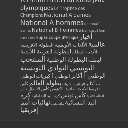
Jeux
olympiques
Le Trophée des
National A dames
Champions
National A hommes
National B
National B hommes
dames
Non classé
Non
أخبار
Super coupe d'Afrique
classé @ar
عالمية
الألعاب الأولمبية
البطولة الافريقية
البطولة العربية للأندية
للأندية البطلة
المنتخب
البطولة الوطنية
البطلة
التونسي
النوادي التونسية
الوطني أ أكابر
الوطني أ كبريات
الوطني
بطولة العالم
ب أكابر
كأس
الوطني ب كبريات
إفريقيا للأندية الفائزة بالكؤوس
كأس الأبطال
كأس
كرة
كأس تونس
كرة اليد الشاطئية
العالم للأندية
اليد النسائية
نهائيات أمم
ملف تقني
إفريقيا