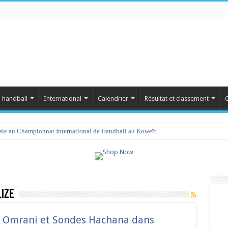
 handball
International
Calendrier
Résultat et classement
C
isie au Championnat International de Handball au Koweït
amet 2023 : programme et liste des joueurs convoqués
LIZE
 Omrani et Sondes Hachana dans