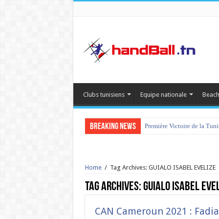
Clubs tunisiens
Equipe nationale
Beach
Breaking News
Première Victoire de la Tun
tournoi international Hamm
Home
/
Tag Archives: GUIALO ISABEL EVELIZE
Tag Archives:
GUIALO ISABEL EVE
CAN Cameroun 2021 : Fadia