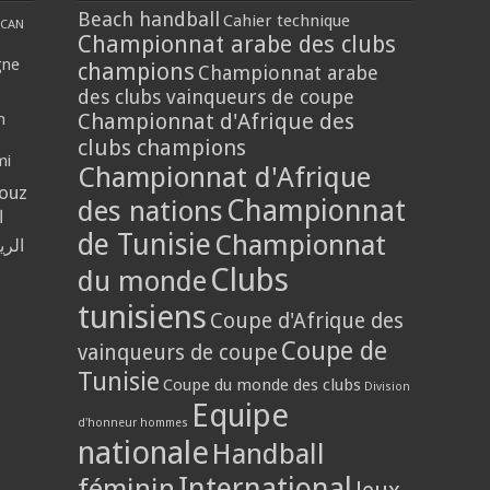
Beach handball
Cahier technique
CAN
Championnat arabe des clubs
gne
champions
Championnat arabe
des clubs vainqueurs de coupe
Championnat d'Afrique des
n
clubs champions
mi
Championnat d'Afrique
louz
Championnat
des nations
ا
de Tunisie
Championnat
الر
Clubs
du monde
tunisiens
Coupe d'Afrique des
Coupe de
vainqueurs de coupe
Tunisie
Coupe du monde des clubs
Division
Equipe
d'honneur hommes
nationale
Handball
International
féminin