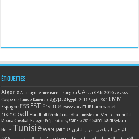
Étiquettes
CA
Algérie
CAN 2016
Allemagne
angola
CAN
Amine Bannour
CAN2022
EMM
egypte
Coupe de Tunisie
Egypte 2016
Danemark
Egypte 2021
EST
ESS
France
Espagne
hammamet
France 2017
FTHB
handball
Maroc
Handball féminin
mondial
Handball tunisie
IHF
Qatar
Sami Saidi
Mouna Chebbah
Pologne
Rio 2016
Sylvain
Préparation
Tunisie
Wael Jallouz
الترجي الرياضي
النادي
Nouet
الجزائر
تونس
الافريقي
النجم الرياضي الساحلي
مصر 2016
كرة اليد النسائية