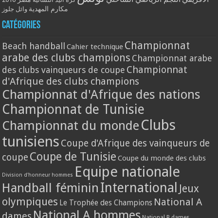
مكارم المهدية
وائل جلوز
Catégories
Championnat
Beach handball
Cahier technique
arabe des clubs champions
Championnat arabe
Championnat
des clubs vainqueurs de coupe
d'Afrique des clubs champions
Championnat d'Afrique des nations
Championnat de Tunisie
Clubs
Championnat du monde
tunisiens
Coupe d'Afrique des vainqueurs de
Coupe de Tunisie
coupe
Coupe du monde des clubs
Equipe nationale
Division d'honneur hommes
International
Handball féminin
Jeux
olympiques
National A
Le Trophée des Champions
National A hommes
dames
National B dames