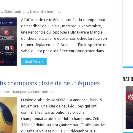
ie
,
Clubs tunisiens
,
National A hommes
A l’affiche de cette 8ème journée du championnat
de handball de Tunisie , mercredi 18 novembre,
une Rencontre qui opposera ElMakarem Mahdia
qui cherchera à faire oublier son échec lors de son
dernier déplacement à Ariana et l’Étoile sportive du
Sahel qui n’a pas droit à l’erreur pour rester dans …
Read More »
Natio
s champions : liste de neuf équipes
s clubs champions
,
Clubs tunisiens
L’Union Arabe de HANDBALL a annoncé , hier 15
novembre , une liste de neuf équipes qui ont
confirmé leur participation au prochain
championnat arabe des clubs champions. Cette
32ème édition sera organisée par L’Etoile sportive
du sahel à Sousse du 1 au 11 décembre 2015.