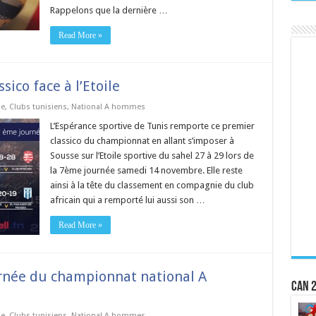
Rappelons que la dernière …
Read More »
sico face à l’Etoile
ie
,
Clubs tunisiens
,
National A hommes
L’Espérance sportive de Tunis remporte ce premier
classico du championnat en allant s’imposer à
Sousse sur l’Etoile sportive du sahel 27 à 29 lors de
la 7ème journée samedi 14 novembre. Elle reste
ainsi à la tête du classement en compagnie du club
africain qui a remporté lui aussi son …
Read More »
née du championnat national A
CAN 2
ie
,
Clubs tunisiens
,
National A hommes