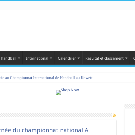
 handball
International
Calendrier
Résultat et classement
C
isie au Championnat International de Handball au Koweït
née du championnat national A