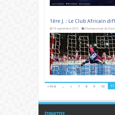
1ère J. : Le Club Africain di
19 septembre 2015
Championnat de Tunis
11
« First
...
«
7
8
9
10
Étiquettes