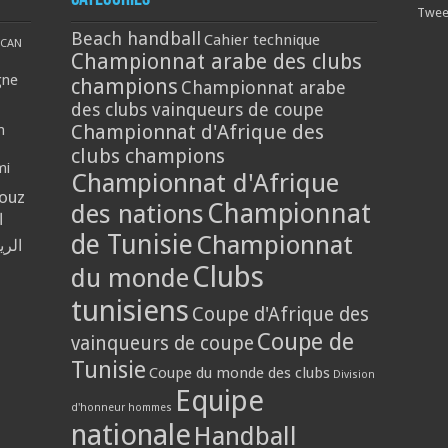
Tweet
Beach handball
Cahier technique
CAN
Championnat arabe des clubs
gne
champions
Championnat arabe
des clubs vainqueurs de coupe
Championnat d'Afrique des
n
clubs champions
mi
Championnat d'Afrique
louz
Championnat
des nations
ا
de Tunisie
Championnat
الر
Clubs
du monde
tunisiens
Coupe d'Afrique des
Coupe de
vainqueurs de coupe
Tunisie
Coupe du monde des clubs
Division
Equipe
d'honneur hommes
nationale
Handball