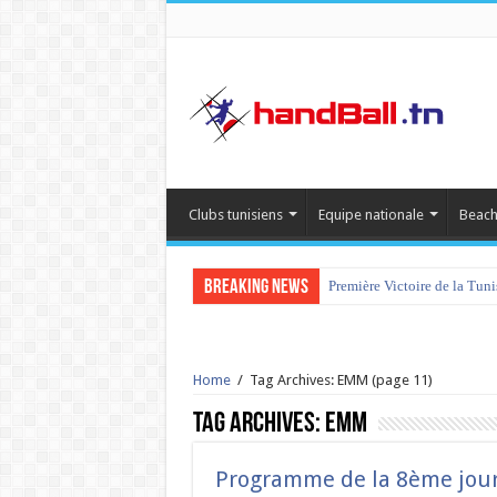
Clubs tunisiens
Equipe nationale
Beach
Breaking News
Première Victoire de la Tun
Home
/
Tag Archives: EMM
(page 11)
Tag Archives:
EMM
Programme de la 8ème jour