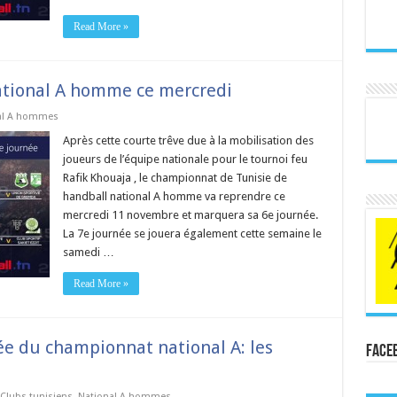
Read More »
tional A homme ce mercredi
al A hommes
Après cette courte trêve due à la mobilisation des
joueurs de l’équipe nationale pour le tournoi feu
Rafik Khouaja , le championnat de Tunisie de
handball national A homme va reprendre ce
mercredi 11 novembre et marquera sa 6e journée.
La 7e journée se jouera également cette semaine le
samedi …
Read More »
ée du championnat national A: les
Face
Clubs tunisiens
,
National A hommes