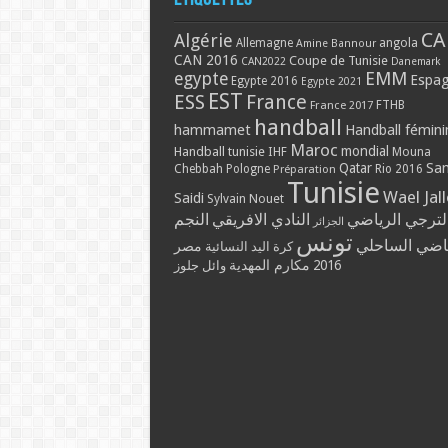
CA
Algérie
Allemagne
angola
Amine Bannour
CAN 2016
Coupe de Tunisie
CAN2022
Danemark
EMM
egypte
Espa
Egypte 2016
Egypte 2021
EST
ESS
France
France 2017
FTHB
handball
hammamet
Handball fémini
Maroc
mondial
Handball tunisie
IHF
Mouna
Qatar
Sa
Chebbah
Pologne
Rio 2016
Préparation
Tunisie
Wael Jal
Saidi
Sylvain Nouet
لترجي الرياضي
النادي الافريقي
النجم
الجزائر
تونس
ياضي الساحلي
مصر
كرة اليد النسائية
مكارم المهدية
2016
وائل جلوز