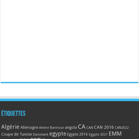
Étiquettes
CA
Algérie
CAN 2016
Allemagne
angola
CAN
Amine Bannour
CAN2022
EMM
egypte
Coupe de Tunisie
Egypte 2016
Danemark
Egypte 2021