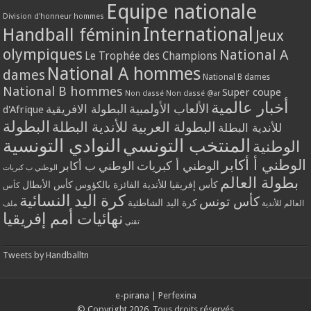
Equipe nationale
Division d'honneur hommes
International
Handball féminin
Jeux
olympiques
National A
Le Trophée des Champions
National A hommes
dames
National B dames
National B hommes
Super coupe
Non classé
Non classé @ar
أخبار عالمية
الألعاب الأولمبية
البطولة الافريقية
d'Afrique
البطولة
البطولة العربية للأندية البطلة
للأندية البطلة
المنتخب التونسي
النوادي التونسية
الوطنية
الوطني أ أكابر
الوطني أ كبريات
الوطني ب أكابر
الوطني ب كبريات
بطولة العالم
كأس إفريقيا للأندية الفائزة بالكؤوس
كأس الأبطال
كأس
كرة اليد النسائية
كأس تونس
كرة اليد الشاطئية
العالم للأندية
ملف
نهائيات أمم إفريقيا
تقني
Tweets by Handballtn
e-pirana
|
Perfexina
© Copyright 2026, Tous droits réservés