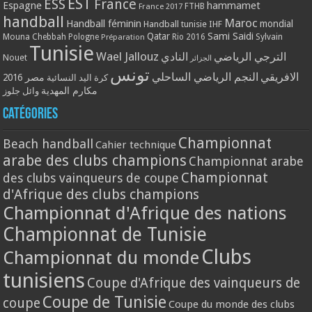
EST
ESS
France
Espagne
hammamet
France 2017
FTHB
handball
Maroc
Handball féminin
mondial
Handball tunisie
IHF
Qatar
Sami Saidi
Mouna Chebbah
Pologne
Rio 2016
Sylvain
Préparation
Tunisie
Wael Jallouz
الترجي الرياضي
النادي
Nouet
الجزائر
تونس
الافريقي
النجم الرياضي الساحلي
مصر 2016
كرة اليد النسائية
مكارم المهدية
وائل جلوز
Catégories
Championnat
Beach handball
Cahier technique
arabe des clubs champions
Championnat arabe
Championnat
des clubs vainqueurs de coupe
d'Afrique des clubs champions
Championnat d'Afrique des nations
Championnat de Tunisie
Clubs
Championnat du monde
tunisiens
Coupe d'Afrique des vainqueurs de
Coupe de Tunisie
coupe
Coupe du monde des clubs