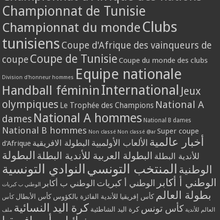
Championnat de Tunisie
Clubs
Championnat du monde
tunisiens
Coupe d'Afrique des vainqueurs de
Coupe de Tunisie
coupe
Coupe du monde des clubs
Equipe nationale
Division d'honneur hommes
International
Handball féminin
Jeux
olympiques
National A
Le Trophée des Champions
National A hommes
dames
National B dames
National B hommes
Super coupe
Non classé
Non classé @ar
أخبار عالمية
الألعاب الأولمبية
البطولة الافريقية
d'Afrique
البطولة
البطولة العربية للأندية البطلة
للأندية البطلة
المنتخب التونسي
النوادي التونسية
الوطنية
الوطني أ أكابر
الوطني أ كبريات
الوطني ب أكابر
الوطني ب كبريات
بطولة العالم
كأس إفريقيا للأندية الفائزة بالكؤوس
كأس الأبطال
كأس
كرة اليد النسائية
كأس تونس
كرة اليد الشاطئية
العالم للأندية
ملف