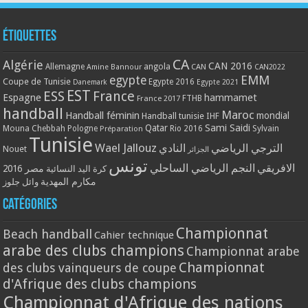
Étiquettes
CA
Algérie
CAN 2016
Allemagne
angola
CAN
Amine Bannour
CAN2022
EMM
egypte
Coupe de Tunisie
Egypte 2016
Danemark
Egypte 2021
EST
ESS
France
Espagne
hammamet
France 2017
FTHB
handball
Maroc
Handball féminin
mondial
Handball tunisie
IHF
Qatar
Sami Saidi
Mouna Chebbah
Pologne
Rio 2016
Sylvain
Préparation
Tunisie
Wael Jallouz
الترجي الرياضي
النادي
Nouet
الجزائر
تونس
الافريقي
النجم الرياضي الساحلي
مصر 2016
كرة اليد النسائية
مكارم المهدية
وائل جلوز
Catégories
Championnat
Beach handball
Cahier technique
arabe des clubs champions
Championnat arabe
Championnat
des clubs vainqueurs de coupe
d'Afrique des clubs champions
Championnat d'Afrique des nations