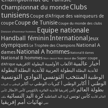
Clubs
Championnat du monde
tunisiens
Coupe d'Afrique des vainqueurs de
Coupe de Tunisie
coupe
Coupe du monde des clubs
Equipe nationale
Division d'honneur hommes
International
Handball féminin
Jeux
olympiques
National A
Le Trophée des Champions
National A hommes
dames
National B dames
National B hommes
Super coupe
Non classé
Non classé @ar
أخبار عالمية
الألعاب الأولمبية
البطولة الافريقية
d'Afrique
البطولة
البطولة العربية للأندية البطلة
للأندية البطلة
المنتخب التونسي
النوادي التونسية
الوطنية
الوطني أ أكابر
الوطني أ كبريات
الوطني ب أكابر
الوطني ب كبريات
بطولة العالم
كأس إفريقيا للأندية الفائزة بالكؤوس
كأس الأبطال
كأس
كرة اليد النسائية
كأس تونس
كرة اليد الشاطئية
العالم للأندية
ملف
نهائيات أمم إفريقيا
تقني