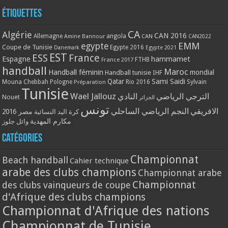
Étiquettes
CA
Algérie
CAN 2016
Allemagne
angola
CAN
Amine Bannour
CAN2022
EMM
egypte
Coupe de Tunisie
Egypte 2016
Danemark
Egypte 2021
EST
ESS
France
Espagne
hammamet
France 2017
FTHB
handball
Maroc
Handball féminin
mondial
Handball tunisie
IHF
Qatar
Sami Saidi
Mouna Chebbah
Pologne
Rio 2016
Sylvain
Préparation
Tunisie
Wael Jallouz
الترجي الرياضي
النادي
Nouet
الجزائر
تونس
الافريقي
النجم الرياضي الساحلي
مصر 2016
كرة اليد النسائية
مكارم المهدية
وائل جلوز
Catégories
Championnat
Beach handball
Cahier technique
arabe des clubs champions
Championnat arabe
Championnat
des clubs vainqueurs de coupe
d'Afrique des clubs champions
Championnat d'Afrique des nations
Championnat de Tunisie