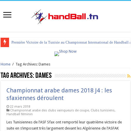
Première Victoire de la Tunisie au Championnat International de Handball 
tournoi international Hammamet 2023 : programme et liste des joueurs co
Home
/
Tag Archives: Dames
Tag Archives:
Dames
Championnat arabe dames 2018 J4 : les
sfaxiennes déroulent
22 mars 2018
Championnat arabe des clubs vainqueurs de coupe
,
Clubs tunisiens
,
Handball féminin
Les Tunisiennes de l’ASF Sfax ont remporté leur quatrième victoire de
suite en s’imposant très largement devant les Algérienne de l’ASFAK