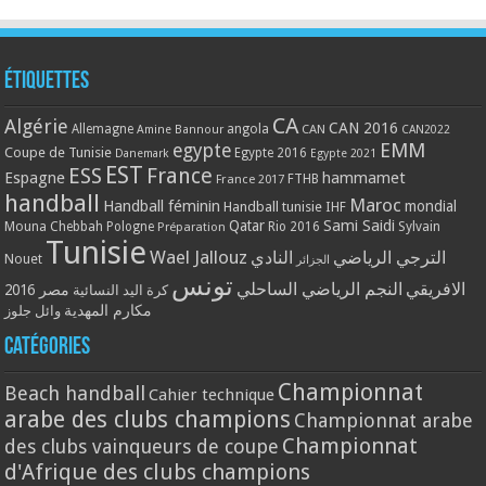
Étiquettes
CA
Algérie
CAN 2016
Allemagne
angola
CAN
Amine Bannour
CAN2022
EMM
egypte
Coupe de Tunisie
Egypte 2016
Danemark
Egypte 2021
EST
ESS
France
Espagne
hammamet
France 2017
FTHB
handball
Maroc
Handball féminin
mondial
Handball tunisie
IHF
Qatar
Sami Saidi
Mouna Chebbah
Pologne
Rio 2016
Sylvain
Préparation
Tunisie
Wael Jallouz
الترجي الرياضي
النادي
Nouet
الجزائر
تونس
الافريقي
النجم الرياضي الساحلي
مصر 2016
كرة اليد النسائية
مكارم المهدية
وائل جلوز
Catégories
Championnat
Beach handball
Cahier technique
arabe des clubs champions
Championnat arabe
Championnat
des clubs vainqueurs de coupe
d'Afrique des clubs champions