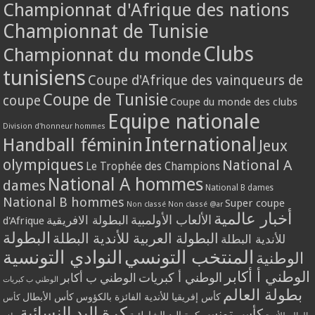
Championnat d'Afrique des nations
Championnat de Tunisie
Clubs
Championnat du monde
tunisiens
Coupe d'Afrique des vainqueurs de
Coupe de Tunisie
coupe
Coupe du monde des clubs
Equipe nationale
Division d'honneur hommes
International
Handball féminin
Jeux
olympiques
National A
Le Trophée des Champions
National A hommes
dames
National B dames
National B hommes
Super coupe
Non classé
Non classé @ar
أخبار عالمية
الألعاب الأولمبية
البطولة الافريقية
d'Afrique
البطولة
البطولة العربية للأندية البطلة
للأندية البطلة
المنتخب التونسي
النوادي التونسية
الوطنية
الوطني أ أكابر
الوطني أ كبريات
الوطني ب أكابر
الوطني ب كبريات
بطولة العالم
كأس إفريقيا للأندية الفائزة بالكؤوس
كأس الأبطال
كأس
كرة اليد النسائية
كأس تونس