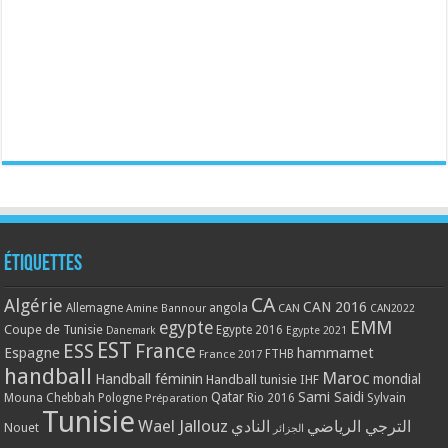
Étiquettes
CA
Algérie
CAN 2016
Allemagne
angola
CAN
Amine Bannour
CAN2022
EMM
egypte
Coupe de Tunisie
Egypte 2016
Danemark
Egypte 2021
EST
ESS
France
Espagne
hammamet
France 2017
FTHB
handball
Maroc
Handball féminin
mondial
Handball tunisie
IHF
Qatar
Sami Saidi
Mouna Chebbah
Pologne
Rio 2016
Sylvain
Préparation
Tunisie
Wael Jallouz
الترجي الرياضي
النادي
Nouet
الجزائر