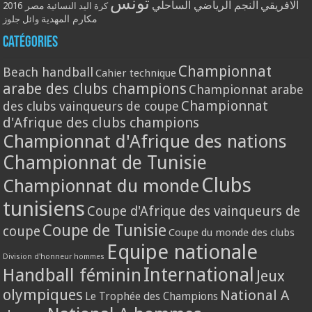
تونس
الافريقي
النجم الرياضي الساحلي
مصر 2016
كرة اليد النسائية
مكارم المهدية
وائل جلوز
Catégories
Championnat
Beach handball
Cahier technique
arabe des clubs champions
Championnat arabe
Championnat
des clubs vainqueurs de coupe
d'Afrique des clubs champions
Championnat d'Afrique des nations
Championnat de Tunisie
Clubs
Championnat du monde
tunisiens
Coupe d'Afrique des vainqueurs de
Coupe de Tunisie
coupe
Coupe du monde des clubs
Equipe nationale
Division d'honneur hommes
International
Handball féminin
Jeux
olympiques
National A
Le Trophée des Champions