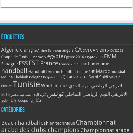
Étiquettes
CA
Algérie
CAN 2016
Allemagne
angola
CAN
Amine Bannour
CAN2022
EMM
egypte
Coupe de Tunisie
Egypte 2016
Danemark
Egypte 2021
EST
ESS
France
Espagne
hammamet
France 2017
FTHB
handball
Maroc
Handball féminin
mondial
Handball tunisie
IHF
Qatar
Sami Saidi
Mouna Chebbah
Pologne
Rio 2016
Sylvain
Préparation
Tunisie
Wael Jallouz
الترجي الرياضي
النادي
Nouet
الجزائر
تونس
الافريقي
النجم الرياضي الساحلي
مصر 2016
كرة اليد النسائية
مكارم المهدية
وائل جلوز
Catégories
Championnat
Beach handball
Cahier technique
arabe des clubs champions
Championnat arabe