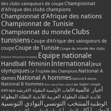
Championnat
des clubs vainqueurs de coupe
d'Afrique des clubs champions
Championnat d'Afrique des nations
Championnat de Tunisie
Clubs
Championnat du monde
tunisiens
Coupe d'Afrique des vainqueurs de
Coupe de Tunisie
coupe
Coupe du monde des clubs
Equipe nationale
Division d'honneur hommes
International
Handball féminin
Jeux
olympiques
National A
Le Trophée des Champions
National A hommes
dames
National B dames
National B hommes
Super coupe
Non classé
Non classé @ar
أخبار عالمية
الألعاب الأولمبية
البطولة الافريقية
d'Afrique
البطولة
البطولة العربية للأندية البطلة
للأندية البطلة
المنتخب التونسي
النوادي التونسية
الوطنية
الوطني أ أكابر
الوطني أ كبريات
الوطني ب أكابر