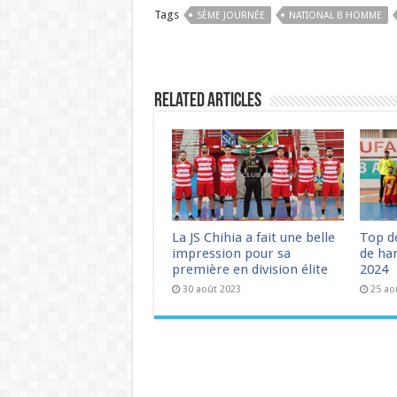
Tags
5ÈME JOURNÉE
NATIONAL B HOMME
Related Articles
La JS Chihia a fait une belle
Top d
impression pour sa
de han
première en division élite
2024
30 août 2023
25 ao