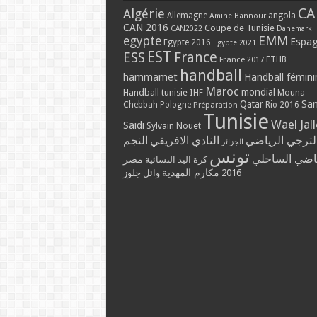
CA
Algérie
Allemagne
angola
Amine Bannour
CAN 2016
Coupe de Tunisie
CAN2022
Danemark
EMM
egypte
Espa
Egypte 2016
Egypte 2021
EST
ESS
France
France 2017
FTHB
handball
hammamet
Handball fémini
Maroc
mondial
Handball tunisie
IHF
Mouna
Qatar
Sa
Chebbah
Pologne
Rio 2016
Préparation
Tunisie
Wael Jal
Saidi
Sylvain Nouet
لترجي الرياضي
النادي الافريقي
النجم
الجزائر
تونس
ياضي الساحلي
مصر
كرة اليد النسائية
مكارم المهدية
2016
وائل جلوز