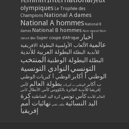
Jeux
olympiques
Le Trophée des
National A dames
Champions
National A hommes
National B
National B hommes
dames
Non classé
Non
أخبار
Super coupe d'Afrique
classé @ar
عالمية
الألعاب الأولمبية
البطولة الافريقية
البطولة العربية للأندية
للأندية البطلة
المنتخب
البطولة الوطنية
البطلة
التونسي
النوادي التونسية
الوطني أ أكابر
الوطني أ كبريات
الوطني
بطولة العالم
ب أكابر
كأس
الوطني ب كبريات
إفريقيا للأندية الفائزة بالكؤوس
كأس الأبطال
كأس
كرة
كأس تونس
كرة اليد الشاطئية
العالم للأندية
اليد النسائية
نهائيات أمم
ملف تقني
إفريقيا