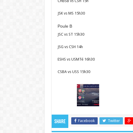
CHBSB vs CSH 15h
JSK vs MS 15h30
Poule B
JSC vs ST 15h30
JSG vs CSH 14h
ESHS vs USMTé 16h30
CSBA vs USS 15h30
Facebook
Twitter
Share