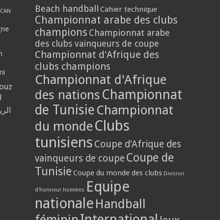
Beach handball
Cahier technique
CAN
Championnat arabe des clubs
gne
champions
Championnat arabe
des clubs vainqueurs de coupe
Championnat d'Afrique des
n
clubs champions
mi
Championnat d'Afrique
louz
Championnat
des nations
ا
de Tunisie
Championnat
الر
Clubs
du monde
tunisiens
Coupe d'Afrique des
Coupe de
vainqueurs de coupe
Tunisie
Coupe du monde des clubs
Division
Equipe
d'honneur hommes
nationale
Handball
International
féminin