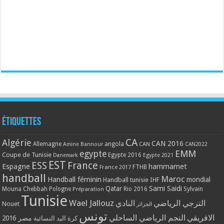
Étiquettes
CA
Algérie
CAN 2016
Allemagne
angola
CAN
Amine Bannour
CAN2022
EMM
egypte
Coupe de Tunisie
Egypte 2016
Danemark
Egypte 2021
EST
ESS
France
Espagne
hammamet
France 2017
FTHB
handball
Maroc
Handball féminin
mondial
Handball tunisie
IHF
Qatar
Sami Saidi
Mouna Chebbah
Pologne
Rio 2016
Sylvain
Préparation
Tunisie
Wael Jallouz
الترجي الرياضي
النادي
Nouet
الجزائر
تونس
الافريقي
النجم الرياضي الساحلي
مصر 2016
كرة اليد النسائية