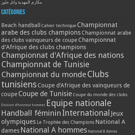
مكارم المهدية
وائل جلوز
Catégories
Championnat
Beach handball
Cahier technique
arabe des clubs champions
Championnat arabe
Championnat
des clubs vainqueurs de coupe
d'Afrique des clubs champions
Championnat d'Afrique des nations
Championnat de Tunisie
Clubs
Championnat du monde
tunisiens
Coupe d'Afrique des vainqueurs de
Coupe de Tunisie
coupe
Coupe du monde des clubs
Equipe nationale
Division d'honneur hommes
International
Handball féminin
Jeux
olympiques
National A
Le Trophée des Champions
National A hommes
dames
National B dames