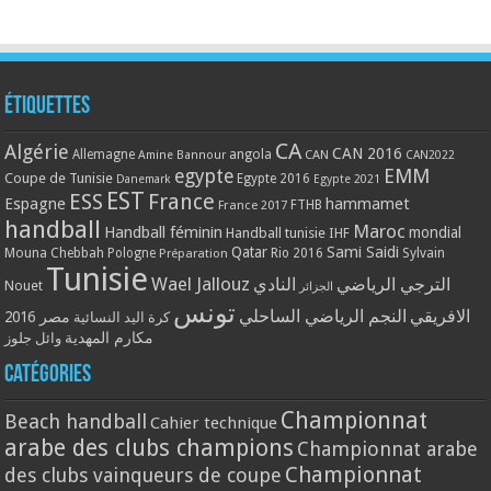
Étiquettes
CA
Algérie
CAN 2016
Allemagne
angola
CAN
Amine Bannour
CAN2022
EMM
egypte
Coupe de Tunisie
Egypte 2016
Danemark
Egypte 2021
EST
ESS
France
Espagne
hammamet
France 2017
FTHB
handball
Maroc
Handball féminin
mondial
Handball tunisie
IHF
Qatar
Sami Saidi
Mouna Chebbah
Pologne
Rio 2016
Sylvain
Préparation
Tunisie
Wael Jallouz
الترجي الرياضي
النادي
Nouet
الجزائر
تونس
الافريقي
النجم الرياضي الساحلي
مصر 2016
كرة اليد النسائية
مكارم المهدية
وائل جلوز
Catégories
Championnat
Beach handball
Cahier technique
arabe des clubs champions
Championnat arabe
Championnat
des clubs vainqueurs de coupe