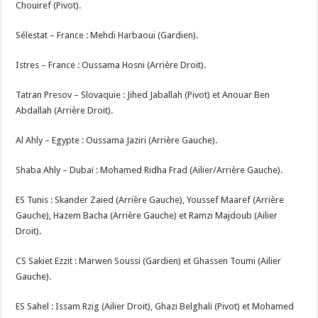
Chouiref (Pivot).
Sélestat – France : Mehdi Harbaoui (Gardien).
Istres – France : Oussama Hosni (Arrière Droit).
Tatran Presov – Slovaquie : Jihed Jaballah (Pivot) et Anouar Ben
Abdallah (Arrière Droit).
Al Ahly – Egypte : Oussama Jaziri (Arrière Gauche).
Shaba Ahly – Dubaï : Mohamed Ridha Frad (Ailier/Arrière Gauche).
ES Tunis : Skander Zaied (Arrière Gauche), Youssef Maaref (Arrière
Gauche), Hazem Bacha (Arrière Gauche) et Ramzi Majdoub (Ailier
Droit).
CS Sakiet Ezzit : Marwen Soussi (Gardien) et Ghassen Toumi (Ailier
Gauche).
ES Sahel : Issam Rzig (Ailier Droit), Ghazi Belghali (Pivot) et Mohamed