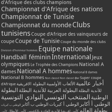
d'Afrique des clubs champions
Championnat d'Afrique des nations
Championnat de Tunisie
Clubs
Championnat du monde
tunisiens
Coupe d'Afrique des vainqueurs de
Coupe de Tunisie
coupe
Coupe du monde des clubs
Equipe nationale
Division d'honneur hommes
International
Handball féminin
Jeux
olympiques
National A
Le Trophée des Champions
National A hommes
dames
National B dames
National B hommes
Super coupe
Non classé
Non classé @ar
أخبار عالمية
الألعاب الأولمبية
البطولة الافريقية
d'Afrique
البطولة
البطولة العربية للأندية البطلة
للأندية البطلة
المنتخب التونسي
النوادي التونسية
الوطنية
الوطني أ أكابر
الوطني أ كبريات
الوطني ب أكابر
الوطني ب كبريات
بطولة العالم
كأس إفريقيا للأندية الفائزة بالكؤوس
كأس الأبطال
كأس