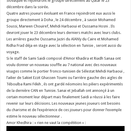
Slovaquie et rejoindront le groupe directement au Qatar le 23
décembre dans la soirée.
Quatre autres joueurs évoluant en France rejoindront eux aussi le
groupe directement à Doha , le 24 décembre , à savoir Mohamed
Soussi, Marwen Chouiref, Mehdi Harbaoui et Oussama Hosni . Ils
devront jouer le 23 décembre leurs derniers matchs avec leurs clubs.
Les arrières gauche Oussama Jaziri du AlAhly du Caire et Mohamed
Ridha Frad déja en stage avec la sélection en Tunisie , seront aussi du
voyage.
Si le staff de Sami Saidi composé d’Amor Khadira et Riadh Sanaa ont
voulu donner un nouveau souffle au 7 national avec des nouveaux
visages comme le portier fronco-tunisien de Sélestat Mehdi Harbaoui ,
l’ailier de Sakiet Ezzit Ghassen Toumi ou l’arrière gauche des aigles de
Téboulba Rami Fékih , ils ont gardé néomoins les piliers expérimentés
de la dernière CAN en Tunisie. Sanai et Jeballah ont annonçé à un
certain moment leur départ mais finalement Saidi a réussi à les faire
revenir sur leurs décisions. Les nouveaux jeunes joueurs ont besoins
du charisme et de l’expérience de ces joueurs pour donner l’exemple
estime le nouveau sélectionneur .
Amor Khedhira : « rien ne vaut la compétition » :