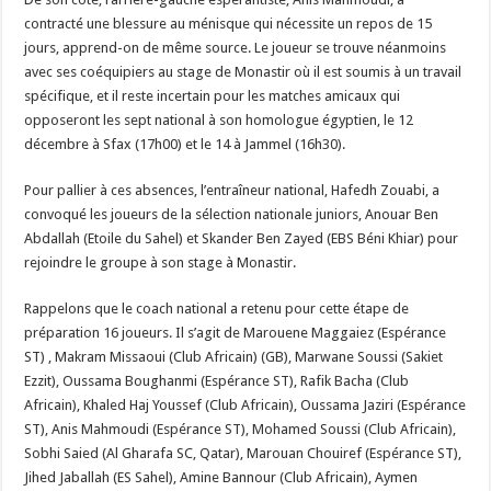
contracté une blessure au ménisque qui nécessite un repos de 15
jours, apprend-on de même source. Le joueur se trouve néanmoins
avec ses coéquipiers au stage de Monastir où il est soumis à un travail
spécifique, et il reste incertain pour les matches amicaux qui
opposeront les sept national à son homologue égyptien, le 12
décembre à Sfax (17h00) et le 14 à Jammel (16h30).
Pour pallier à ces absences, l’entraîneur national, Hafedh Zouabi, a
convoqué les joueurs de la sélection nationale juniors, Anouar Ben
Abdallah (Etoile du Sahel) et Skander Ben Zayed (EBS Béni Khiar) pour
rejoindre le groupe à son stage à Monastir.
Rappelons que le coach national a retenu pour cette étape de
préparation 16 joueurs. Il s’agit de Marouene Maggaiez (Espérance
ST) , Makram Missaoui (Club Africain) (GB), Marwane Soussi (Sakiet
Ezzit), Oussama Boughanmi (Espérance ST), Rafik Bacha (Club
Africain), Khaled Haj Youssef (Club Africain), Oussama Jaziri (Espérance
ST), Anis Mahmoudi (Espérance ST), Mohamed Soussi (Club Africain),
Sobhi Saied (Al Gharafa SC, Qatar), Marouan Chouiref (Espérance ST),
Jihed Jaballah (ES Sahel), Amine Bannour (Club Africain), Aymen