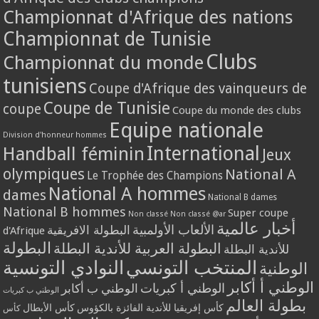
Championnat d'Afrique des nations
Championnat de Tunisie
Clubs
Championnat du monde
tunisiens
Coupe d'Afrique des vainqueurs de
Coupe de Tunisie
coupe
Coupe du monde des clubs
Equipe nationale
Division d'honneur hommes
International
Handball féminin
Jeux
olympiques
National A
Le Trophée des Champions
National A hommes
dames
National B dames
National B hommes
Super coupe
Non classé
Non classé @ar
أخبار عالمية
الألعاب الأولمبية
البطولة الافريقية
d'Afrique
البطولة
البطولة العربية للأندية البطلة
للأندية البطلة
المنتخب التونسي
النوادي التونسية
الوطنية
الوطني أ أكابر
الوطني أ كبريات
الوطني ب أكابر
الوطني ب كبريات
بطولة العالم
كأس إفريقيا للأندية الفائزة بالكؤوس
كأس الأبطال
كأس