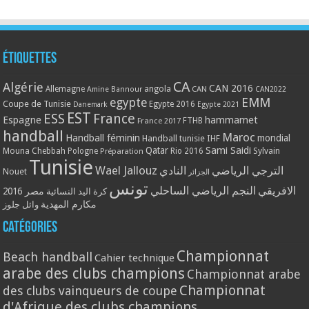
Étiquettes
CA
Algérie
CAN 2016
Allemagne
angola
CAN
Amine Bannour
CAN2022
EMM
egypte
Coupe de Tunisie
Egypte 2016
Danemark
Egypte 2021
EST
ESS
France
Espagne
hammamet
France 2017
FTHB
handball
Maroc
Handball féminin
mondial
Handball tunisie
IHF
Qatar
Sami Saidi
Mouna Chebbah
Pologne
Rio 2016
Sylvain
Préparation
Tunisie
Wael Jallouz
الترجي الرياضي
النادي
Nouet
الجزائر
تونس
الافريقي
النجم الرياضي الساحلي
مصر 2016
كرة اليد النسائية
مكارم المهدية
وائل جلوز
Catégories
Championnat
Beach handball
Cahier technique
arabe des clubs champions
Championnat arabe
Championnat
des clubs vainqueurs de coupe
d'Afrique des clubs champions