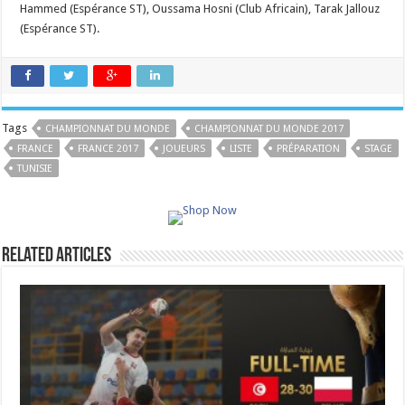
Hammed (Espérance ST), Oussama Hosni (Club Africain), Tarak Jallouz
(Espérance ST).
Tags
CHAMPIONNAT DU MONDE
CHAMPIONNAT DU MONDE 2017
FRANCE
FRANCE 2017
JOUEURS
LISTE
PRÉPARATION
STAGE
TUNISIE
Related Articles