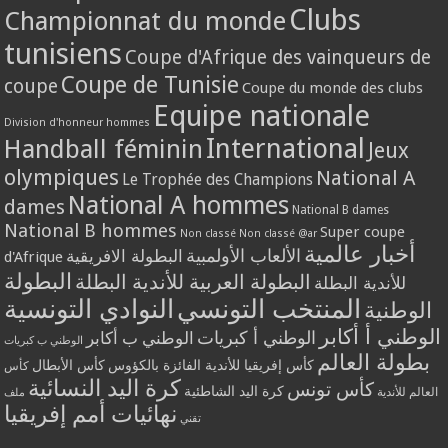
Clubs
Championnat du monde
tunisiens
Coupe d'Afrique des vainqueurs de
Coupe de Tunisie
coupe
Coupe du monde des clubs
Equipe nationale
Division d'honneur hommes
International
Handball féminin
Jeux
olympiques
National A
Le Trophée des Champions
National A hommes
dames
National B dames
National B hommes
Super coupe
Non classé
Non classé @ar
أخبار عالمية
الألعاب الأولمبية
البطولة الافريقية
d'Afrique
البطولة
البطولة العربية للأندية البطلة
للأندية البطلة
المنتخب التونسي
النوادي التونسية
الوطنية
الوطني أ أكابر
الوطني أ كبريات
الوطني ب أكابر
الوطني ب كبريات
بطولة العالم
كأس إفريقيا للأندية الفائزة بالكؤوس
كأس الأبطال
كأس
كرة اليد النسائية
كأس تونس
كرة اليد الشاطئية
العالم للأندية
ملف
نهائيات أمم إفريقيا
تقني