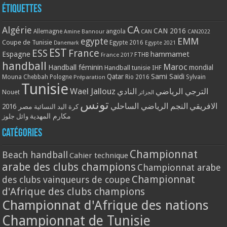
Étiquettes
CA
Algérie
CAN 2016
Allemagne
angola
CAN
Amine Bannour
CAN2022
EMM
egypte
Coupe de Tunisie
Egypte 2016
Danemark
Egypte 2021
EST
ESS
France
Espagne
hammamet
France 2017
FTHB
handball
Maroc
Handball féminin
mondial
Handball tunisie
IHF
Qatar
Sami Saidi
Mouna Chebbah
Pologne
Rio 2016
Sylvain
Préparation
Tunisie
Wael Jallouz
الترجي الرياضي
النادي
Nouet
الجزائر
تونس
الافريقي
النجم الرياضي الساحلي
مصر 2016
كرة اليد النسائية
مكارم المهدية
وائل جلوز
Catégories
Championnat
Beach handball
Cahier technique
arabe des clubs champions
Championnat arabe
Championnat
des clubs vainqueurs de coupe
d'Afrique des clubs champions
Championnat d'Afrique des nations
Championnat de Tunisie