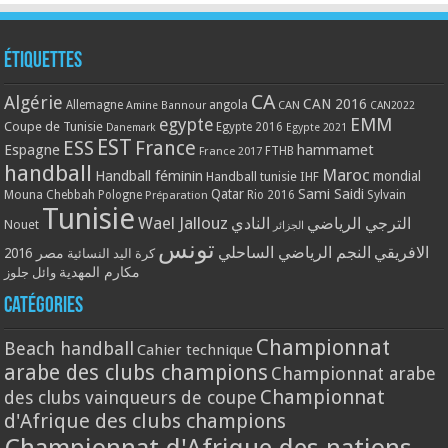
Étiquettes
CA
Algérie
CAN 2016
Allemagne
angola
CAN
Amine Bannour
CAN2022
EMM
egypte
Coupe de Tunisie
Egypte 2016
Danemark
Egypte 2021
EST
ESS
France
Espagne
hammamet
France 2017
FTHB
handball
Maroc
Handball féminin
mondial
Handball tunisie
IHF
Qatar
Sami Saidi
Mouna Chebbah
Pologne
Rio 2016
Sylvain
Préparation
Tunisie
Wael Jallouz
الترجي الرياضي
النادي
Nouet
الجزائر
تونس
الافريقي
النجم الرياضي الساحلي
مصر 2016
كرة اليد النسائية
مكارم المهدية
وائل جلوز
Catégories
Championnat
Beach handball
Cahier technique
arabe des clubs champions
Championnat arabe
Championnat
des clubs vainqueurs de coupe
d'Afrique des clubs champions
Championnat d'Afrique des nations