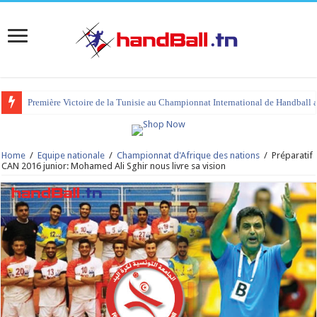
Première Victoire de la Tunisie au Championnat International de Handball 
tournoi international Hammamet 2023 : programme et liste des joueurs co
Home
/
Equipe nationale
/
Championnat d'Afrique des nations
/
Préparatif
CAN 2016 junior: Mohamed Ali Sghir nous livre sa vision