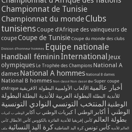
Championnat de Tunisie
Clubs
Championnat du monde
tunisiens
Coupe d'Afrique des vainqueurs de
Coupe de Tunisie
coupe
Coupe du monde des clubs
Equipe nationale
Division d'honneur hommes
International
Handball féminin
Jeux
olympiques
National A
Le Trophée des Champions
National A hommes
dames
National B dames
National B hommes
Super coupe
Non classé
Non classé @ar
أخبار عالمية
الألعاب الأولمبية
البطولة الافريقية
d'Afrique
البطولة
البطولة العربية للأندية البطلة
للأندية البطلة
المنتخب التونسي
النوادي التونسية
الوطنية
الوطني أ أكابر
الوطني أ كبريات
الوطني ب أكابر
الوطني ب كبريات
بطولة العالم
كأس إفريقيا للأندية الفائزة بالكؤوس
كأس الأبطال
كأس
كرة اليد النسائية
كأس تونس
كرة اليد الشاطئية
العالم للأندية
ملف