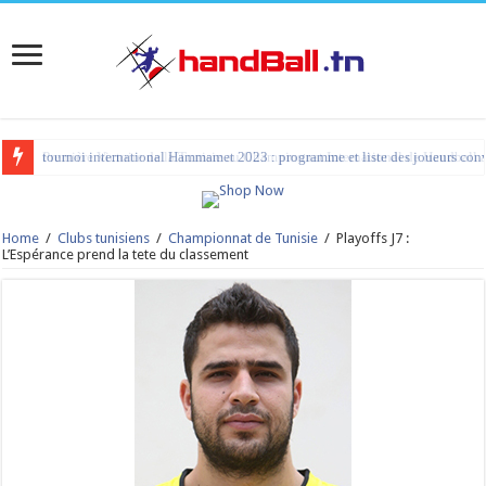
tournoi international Hammamet 2023 : programme et liste des joueurs co
Home
/
Clubs tunisiens
/
Championnat de Tunisie
/
Playoffs J7 :
L’Espérance prend la tete du classement