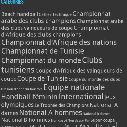
Catégories
Championnat
Beach handball
Cahier technique
arabe des clubs champions
Championnat arabe
Championnat
des clubs vainqueurs de coupe
d'Afrique des clubs champions
Championnat d'Afrique des nations
Championnat de Tunisie
Clubs
Championnat du monde
tunisiens
Coupe d'Afrique des vainqueurs de
Coupe de Tunisie
coupe
Coupe du monde des clubs
Equipe nationale
Division d'honneur hommes
International
Handball féminin
Jeux
olympiques
National A
Le Trophée des Champions
National A hommes
dames
National B dames
National B hommes
Super coupe
Non classé
Non classé @ar
أخبار عالمية
الألعاب الأولمبية
البطولة الافريقية