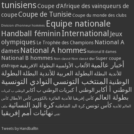
tunisiens
Coupe d'Afrique des vainqueurs de
Coupe de Tunisie
coupe
Coupe du monde des clubs
Equipe nationale
Division d'honneur hommes
International
Handball féminin
Jeux
olympiques
National A
Le Trophée des Champions
National A hommes
dames
National B dames
National B hommes
Super coupe
Non classé
Non classé @ar
أخبار عالمية
الألعاب الأولمبية
البطولة الافريقية
d'Afrique
البطولة
البطولة العربية للأندية البطلة
للأندية البطلة
المنتخب التونسي
النوادي التونسية
الوطنية
الوطني أ أكابر
الوطني أ كبريات
الوطني ب أكابر
الوطني ب كبريات
بطولة العالم
كأس إفريقيا للأندية الفائزة بالكؤوس
كأس الأبطال
كأس
كرة اليد النسائية
كأس تونس
كرة اليد الشاطئية
العالم للأندية
ملف
نهائيات أمم إفريقيا
تقني
Tweets by Handballtn