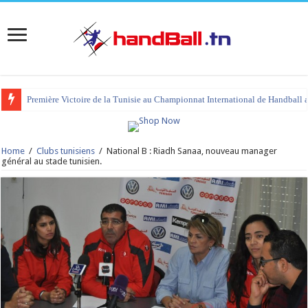
Première Victoire de la Tunisie au Championnat International de Handball 
tournoi international Hammamet 2023 : programme et liste des joueurs co
Home
/
Clubs tunisiens
/
National B : Riadh Sanaa, nouveau manager
général au stade tunisien.