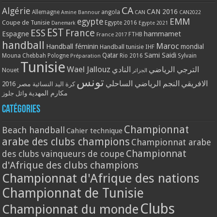
CA
Algérie
CAN 2016
Allemagne
angola
CAN
Amine Bannour
CAN2022
EMM
egypte
Coupe de Tunisie
Egypte 2016
Danemark
Egypte 2021
EST
ESS
France
Espagne
hammamet
France 2017
FTHB
handball
Maroc
Handball féminin
mondial
Handball tunisie
IHF
Qatar
Sami Saidi
Mouna Chebbah
Pologne
Rio 2016
Sylvain
Préparation
Tunisie
Wael Jallouz
الترجي الرياضي
النادي
Nouet
الجزائر
تونس
الافريقي
النجم الرياضي الساحلي
مصر 2016
كرة اليد النسائية
مكارم المهدية
وائل جلوز
Catégories
Championnat
Beach handball
Cahier technique
arabe des clubs champions
Championnat arabe
Championnat
des clubs vainqueurs de coupe
d'Afrique des clubs champions
Championnat d'Afrique des nations
Championnat de Tunisie
Clubs
Championnat du monde