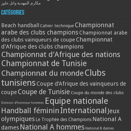
مكارم المهدية
وائل جلوز
Catégories
Championnat
Beach handball
Cahier technique
arabe des clubs champions
Championnat arabe
Championnat
des clubs vainqueurs de coupe
d'Afrique des clubs champions
Championnat d'Afrique des nations
Championnat de Tunisie
Clubs
Championnat du monde
tunisiens
Coupe d'Afrique des vainqueurs de
Coupe de Tunisie
coupe
Coupe du monde des clubs
Equipe nationale
Division d'honneur hommes
International
Handball féminin
Jeux
olympiques
National A
Le Trophée des Champions
National A hommes
dames
National B dames