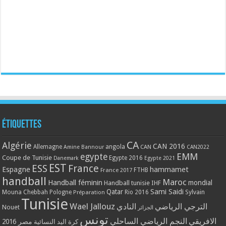
Étiquettes
CA
Algérie
CAN 2016
Allemagne
angola
CAN
Amine Bannour
CAN2022
EMM
egypte
Coupe de Tunisie
Egypte 2016
Danemark
Egypte 2021
EST
ESS
France
Espagne
hammamet
France 2017
FTHB
handball
Maroc
Handball féminin
mondial
Handball tunisie
IHF
Qatar
Sami Saidi
Mouna Chebbah
Pologne
Rio 2016
Sylvain
Préparation
Tunisie
Wael Jallouz
الترجي الرياضي
النادي
Nouet
الجزائر
تونس
الافريقي
النجم الرياضي الساحلي
مصر 2016
كرة اليد النسائية