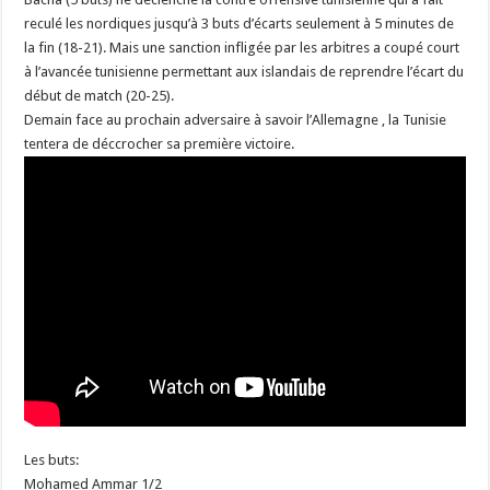
reculé les nordiques jusqu’à 3 buts d’écarts seulement à 5 minutes de
la fin (18-21). Mais une sanction infligée par les arbitres a coupé court
à l’avancée tunisienne permettant aux islandais de reprendre l’écart du
début de match (20-25).
Demain face au prochain adversaire à savoir l’Allemagne , la Tunisie
tentera de déccrocher sa première victoire.
Les buts:
Mohamed Ammar 1/2