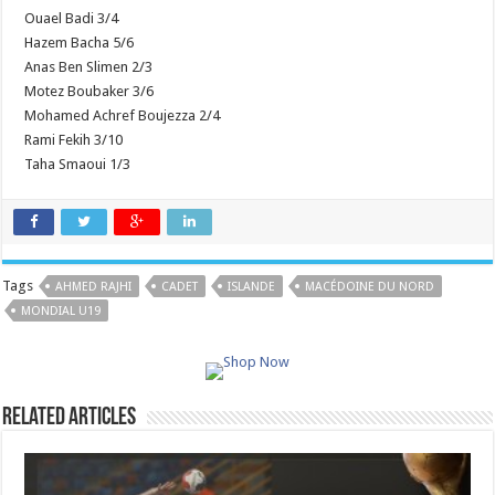
Ouael Badi 3/4
Hazem Bacha 5/6
Anas Ben Slimen 2/3
Motez Boubaker 3/6
Mohamed Achref Boujezza 2/4
Rami Fekih 3/10
Taha Smaoui 1/3
Tags
AHMED RAJHI
CADET
ISLANDE
MACÉDOINE DU NORD
MONDIAL U19
Related Articles