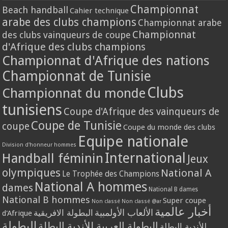
Championnat
Beach handball
Cahier technique
arabe des clubs champions
Championnat arabe
Championnat
des clubs vainqueurs de coupe
d'Afrique des clubs champions
Championnat d'Afrique des nations
Championnat de Tunisie
Clubs
Championnat du monde
tunisiens
Coupe d'Afrique des vainqueurs de
Coupe de Tunisie
coupe
Coupe du monde des clubs
Equipe nationale
Division d'honneur hommes
International
Handball féminin
Jeux
olympiques
National A
Le Trophée des Champions
National A hommes
dames
National B dames
National B hommes
Super coupe
Non classé
Non classé @ar
أخبار عالمية
الألعاب الأولمبية
البطولة الافريقية
d'Afrique
البطولة
البطولة العربية للأندية البطلة
للأندية البطلة