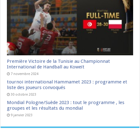
Première Victoire de la Tunisie au Championnat
International de Handball au Koweït
7 novembre 2024
tournoi international Hammamet 2023 : programme et
liste des joueurs convoqués
30 octobre 2023
Mondial Pologne/Suède 2023 : tout le programme , les
groupes et les résultats du mondial
9 janvier 2023