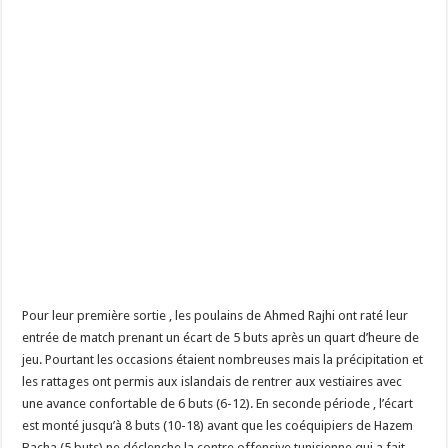
Pour leur première sortie , les poulains de Ahmed Rajhi ont raté leur
entrée de match prenant un écart de 5 buts après un quart d’heure de
jeu. Pourtant les occasions étaient nombreuses mais la précipitation et
les rattages ont permis aux islandais de rentrer aux vestiaires avec
une avance confortable de 6 buts (6-12). En seconde période , l’écart
est monté jusqu’à 8 buts (10-18) avant que les coéquipiers de Hazem
Bacha (5 buts) ne déclenche la contre offensive tunisienne qui a fait