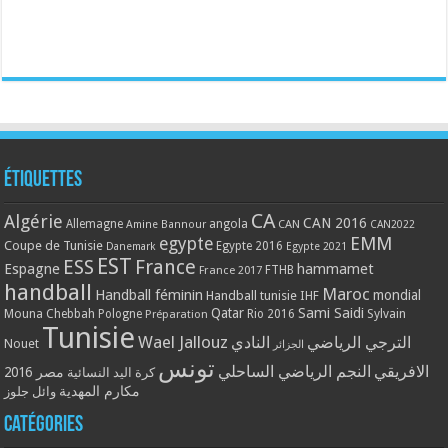
Étiquettes
CA
Algérie
CAN 2016
Allemagne
angola
CAN
Amine Bannour
CAN2022
EMM
egypte
Coupe de Tunisie
Egypte 2016
Danemark
Egypte 2021
EST
ESS
France
Espagne
hammamet
France 2017
FTHB
handball
Maroc
Handball féminin
mondial
Handball tunisie
IHF
Qatar
Sami Saidi
Mouna Chebbah
Pologne
Rio 2016
Sylvain
Préparation
Tunisie
Wael Jallouz
الترجي الرياضي
النادي
Nouet
الجزائر
تونس
الافريقي
النجم الرياضي الساحلي
مصر 2016
كرة اليد النسائية
مكارم المهدية
وائل جلوز
Catégories