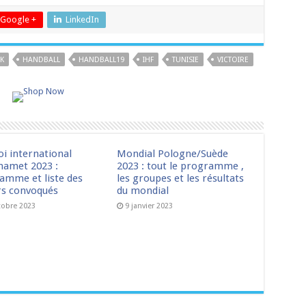
Google +
LinkedIn
K
HANDBALL
HANDBALL19
IHF
TUNISIE
VICTOIRE
oi international
Mondial Pologne/Suède
amet 2023 :
2023 : tout le programme ,
amme et liste des
les groupes et les résultats
rs convoqués
du mondial
tobre 2023
9 janvier 2023