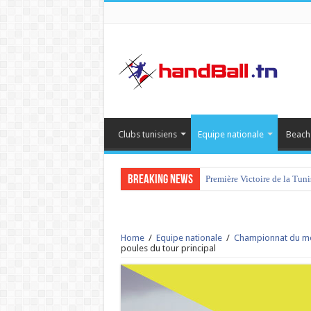
Clubs tunisiens
Equipe nationale
Beach
Breaking News
tournoi international Hamm
Home
/
Equipe nationale
/
Championnat du m
poules du tour principal