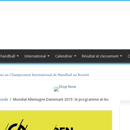
 handball
International
Calendrier
Résultat et classement
C
amet 2023 : programme et liste des joueurs convoqués
onde
/
Mondial Allemagne Danemark 2019 : le programme et les