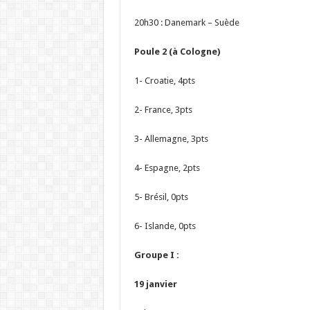
20h30 : Danemark – Suède
Poule 2 (à Cologne)
1- Croatie, 4pts
2- France, 3pts
3- Allemagne, 3pts
4- Espagne, 2pts
5- Brésil, 0pts
6- Islande, 0pts
Groupe I :
19 janvier