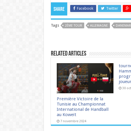
Facebook
Twitter
Share
Tags
2ÈME TOUR
ALLEMAGNE
DANEMAR
Related Articles
tourn
Hamm
progr
joueu
30 oc
Première Victoire de la
Tunisie au Championnat
International de Handball
au Koweït
7 novembre 2024