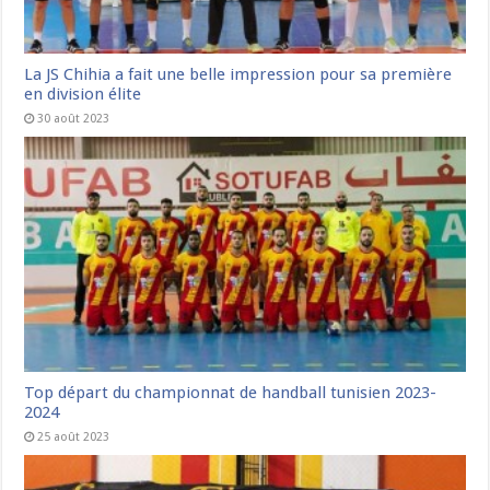
La JS Chihia a fait une belle impression pour sa première
en division élite
30 août 2023
Top départ du championnat de handball tunisien 2023-
2024
25 août 2023