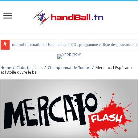
tournoi international Hammamet 2023 : programme et liste des joueurs co
Home
/
Clubs tunisiens
/
Championnat de Tunisie
/
Mercato : L’Espérance
et l’Etoile ouvre le bal