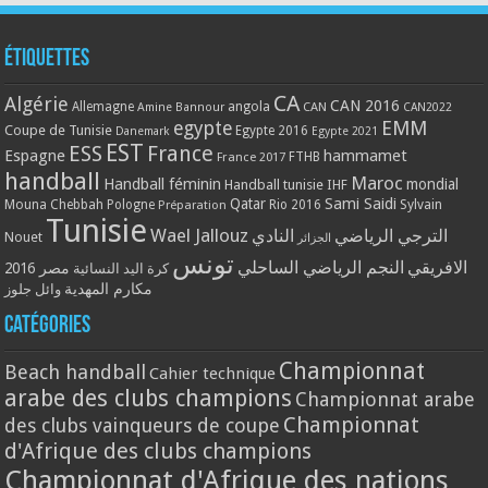
Étiquettes
CA
Algérie
CAN 2016
Allemagne
angola
CAN
Amine Bannour
CAN2022
EMM
egypte
Coupe de Tunisie
Egypte 2016
Danemark
Egypte 2021
EST
ESS
France
Espagne
hammamet
France 2017
FTHB
handball
Maroc
Handball féminin
mondial
Handball tunisie
IHF
Qatar
Sami Saidi
Mouna Chebbah
Pologne
Rio 2016
Sylvain
Préparation
Tunisie
Wael Jallouz
الترجي الرياضي
النادي
Nouet
الجزائر
تونس
الافريقي
النجم الرياضي الساحلي
مصر 2016
كرة اليد النسائية
مكارم المهدية
وائل جلوز
Catégories
Championnat
Beach handball
Cahier technique
arabe des clubs champions
Championnat arabe
Championnat
des clubs vainqueurs de coupe
d'Afrique des clubs champions
Championnat d'Afrique des nations