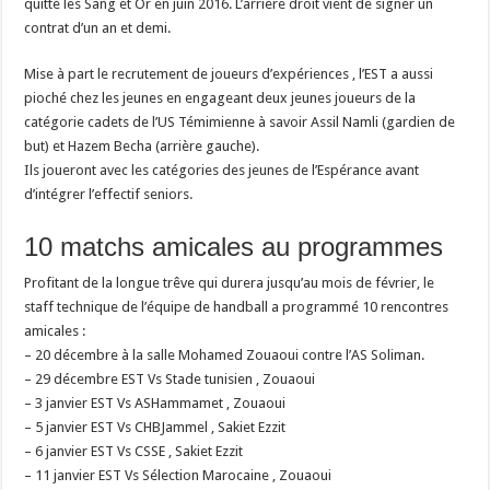
quitté les Sang et Or en juin 2016. L’arrière droit vient de signer un
contrat d’un an et demi.
Mise à part le recrutement de joueurs d’expériences , l’EST a aussi
pioché chez les jeunes en engageant deux jeunes joueurs de la
catégorie cadets de l’US Témimienne à savoir Assil Namli (gardien de
but) et Hazem Becha (arrière gauche).
Ils joueront avec les catégories des jeunes de l’Espérance avant
d’intégrer l’effectif seniors.
10 matchs amicales au programmes
Profitant de la longue trêve qui durera jusqu’au mois de février, le
staff technique de l’équipe de handball a programmé 10 rencontres
amicales :
– 20 décembre à la salle Mohamed Zouaoui contre l’AS Soliman.
– 29 décembre EST Vs Stade tunisien , Zouaoui
– 3 janvier EST Vs ASHammamet , Zouaoui
– 5 janvier EST Vs CHBJammel , Sakiet Ezzit
– 6 janvier EST Vs CSSE , Sakiet Ezzit
– 11 janvier EST Vs Sélection Marocaine , Zouaoui