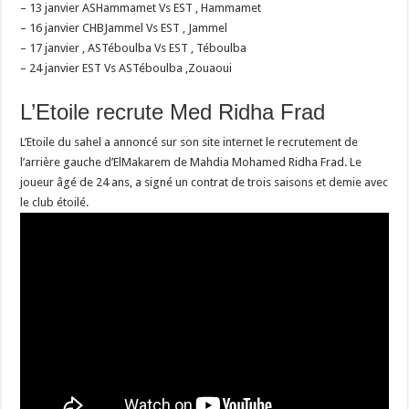
– 13 janvier ASHammamet Vs EST , Hammamet
– 16 janvier CHBJammel Vs EST , Jammel
– 17 janvier , ASTéboulba Vs EST , Téboulba
– 24 janvier EST Vs ASTéboulba ,Zouaoui
L’Etoile recrute Med Ridha Frad
L’Etoile du sahel a annoncé sur son site internet le recrutement de
l’arrière gauche d’ElMakarem de Mahdia Mohamed Ridha Frad. Le
joueur âgé de 24 ans, a signé un contrat de trois saisons et demie avec
le club étoilé.