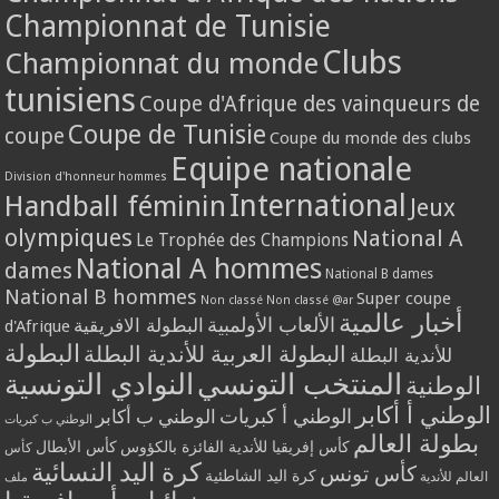
Championnat de Tunisie
Clubs
Championnat du monde
tunisiens
Coupe d'Afrique des vainqueurs de
Coupe de Tunisie
coupe
Coupe du monde des clubs
Equipe nationale
Division d'honneur hommes
International
Handball féminin
Jeux
olympiques
National A
Le Trophée des Champions
National A hommes
dames
National B dames
National B hommes
Super coupe
Non classé
Non classé @ar
أخبار عالمية
الألعاب الأولمبية
البطولة الافريقية
d'Afrique
البطولة
البطولة العربية للأندية البطلة
للأندية البطلة
المنتخب التونسي
النوادي التونسية
الوطنية
الوطني أ أكابر
الوطني أ كبريات
الوطني ب أكابر
الوطني ب كبريات
بطولة العالم
كأس إفريقيا للأندية الفائزة بالكؤوس
كأس الأبطال
كأس
كرة اليد النسائية
كأس تونس
كرة اليد الشاطئية
العالم للأندية
ملف