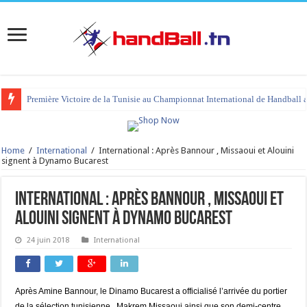
Première Victoire de la Tunisie au Championnat International de Handball 
tournoi international Hammamet 2023 : programme et liste des joueurs co
Home
/
International
/
International : Après Bannour , Missaoui et Alouini
signent à Dynamo Bucarest
International : Après Bannour , Missaoui et
Alouini signent à Dynamo Bucarest
24 juin 2018
International
Après Amine Bannour, le Dinamo Bucarest a officialisé l’arrivée du portier
de la sélection tunisienne , Makrem Missaoui ainsi que son demi-centre