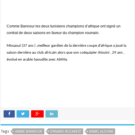
Comme Bannour les deux tunisiens champions d’afrique ont signé un
contrat de deux saisons en faveur du champion roumain.
Missaoui (37 ans ) ,meilleur gardien de la dernière coupe d’afrique a joué la
saison dernière au club africain alors que son coéquipier Alouini , 29 ans ,
évolué en arabie Saoudite avec AlAhly.
Tags
AMINE BANNOUR
DYNAMO BUCAREST
KAMEL ALOUINI