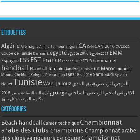
Étiquettes
CA
Algérie
CAN 2016
Allemagne
angola
CAN
Amine Bannour
CAN2022
EMM
egypte
Coupe de Tunisie
Egypte 2016
Danemark
Egypte 2021
EST
ESS
France
Espagne
hammamet
France 2017
FTHB
handball
Maroc
Handball féminin
mondial
Handball tunisie
IHF
Qatar
Sami Saidi
Mouna Chebbah
Pologne
Rio 2016
Sylvain
Préparation
Tunisie
Wael Jallouz
الترجي الرياضي
النادي
Nouet
الجزائر
تونس
الافريقي
النجم الرياضي الساحلي
مصر 2016
كرة اليد النسائية
مكارم المهدية
وائل جلوز
Catégories
Championnat
Beach handball
Cahier technique
arabe des clubs champions
Championnat arabe
Championnat
des clubs vainqueurs de coupe