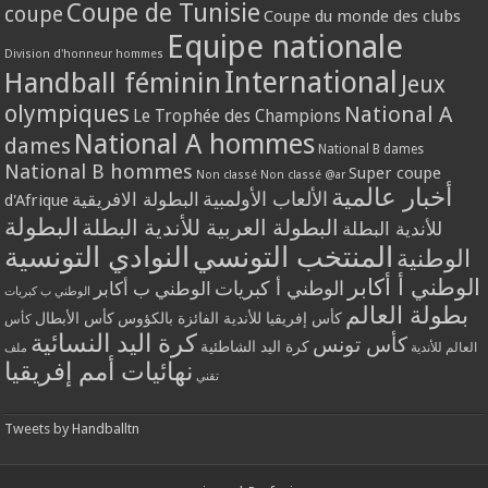
Coupe de Tunisie
coupe
Coupe du monde des clubs
Equipe nationale
Division d'honneur hommes
International
Handball féminin
Jeux
olympiques
National A
Le Trophée des Champions
National A hommes
dames
National B dames
National B hommes
Super coupe
Non classé
Non classé @ar
أخبار عالمية
الألعاب الأولمبية
البطولة الافريقية
d'Afrique
البطولة
البطولة العربية للأندية البطلة
للأندية البطلة
المنتخب التونسي
النوادي التونسية
الوطنية
الوطني أ أكابر
الوطني أ كبريات
الوطني ب أكابر
الوطني ب كبريات
بطولة العالم
كأس إفريقيا للأندية الفائزة بالكؤوس
كأس الأبطال
كأس
كرة اليد النسائية
كأس تونس
كرة اليد الشاطئية
العالم للأندية
ملف
نهائيات أمم إفريقيا
تقني
Tweets by Handballtn