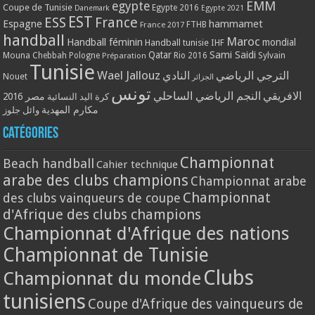
EMM
egypte
Coupe de Tunisie
Egypte 2016
Danemark
Egypte 2021
EST
ESS
France
Espagne
hammamet
France 2017
FTHB
handball
Maroc
Handball féminin
mondial
Handball tunisie
IHF
Qatar
Sami Saidi
Mouna Chebbah
Pologne
Rio 2016
Sylvain
Préparation
Tunisie
Wael Jallouz
الترجي الرياضي
النادي
Nouet
الجزائر
تونس
الافريقي
النجم الرياضي الساحلي
مصر 2016
كرة اليد النسائية
مكارم المهدية
وائل جلوز
Catégories
Championnat
Beach handball
Cahier technique
arabe des clubs champions
Championnat arabe
Championnat
des clubs vainqueurs de coupe
d'Afrique des clubs champions
Championnat d'Afrique des nations
Championnat de Tunisie
Clubs
Championnat du monde
tunisiens
Coupe d'Afrique des vainqueurs de