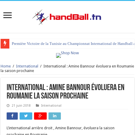
Première Victoire de la Tunisie au Championnat International de Handball 
tournoi international Hammamet 2023 : programme et liste des joueurs co
Home
/
International
/
International : Amine Bannour évoluera en Roumanie
la saison prochaine
International : Amine Bannour évoluera en
Roumanie la saison prochaine
21 juin 2018
International
L’international arrière droit , Amine Bannour, évoluera la saison
prochaine en Roumanie.