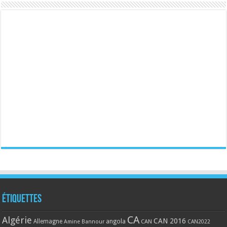
Étiquettes
CA
Algérie
CAN 2016
Allemagne
angola
CAN
Amine Bannour
CAN2022