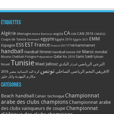
Étiquettes
CA
Algérie
CAN 2016
Allemagne
angola
CAN
Amine Bannour
CAN2022
EMM
egypte
Coupe de Tunisie
Egypte 2016
Danemark
Egypte 2021
EST
ESS
France
Espagne
hammamet
France 2017
FTHB
handball
Maroc
Handball féminin
mondial
Handball tunisie
IHF
Qatar
Sami Saidi
Mouna Chebbah
Pologne
Rio 2016
Sylvain
Préparation
Tunisie
Wael Jallouz
الترجي الرياضي
النادي
Nouet
الجزائر
تونس
الافريقي
النجم الرياضي الساحلي
مصر 2016
كرة اليد النسائية
مكارم المهدية
وائل جلوز
Catégories
Championnat
Beach handball
Cahier technique
arabe des clubs champions
Championnat arabe
Championnat
des clubs vainqueurs de coupe