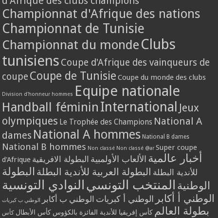
d'Afrique des clubs champions
Championnat d'Afrique des nations
Championnat de Tunisie
Clubs
Championnat du monde
tunisiens
Coupe d'Afrique des vainqueurs de
Coupe de Tunisie
coupe
Coupe du monde des clubs
Equipe nationale
Division d'honneur hommes
International
Handball féminin
Jeux
olympiques
National A
Le Trophée des Champions
National A hommes
dames
National B dames
National B hommes
Super coupe
Non classé
Non classé @ar
أخبار عالمية
الألعاب الأولمبية
البطولة الافريقية
d'Afrique
البطولة
البطولة العربية للأندية البطلة
للأندية البطلة
المنتخب التونسي
النوادي التونسية
الوطنية
الوطني أ أكابر
الوطني أ كبريات
الوطني ب أكابر
الوطني ب كبريات
بطولة العالم
كأس إفريقيا للأندية الفائزة بالكؤوس
كأس الأبطال
كأس