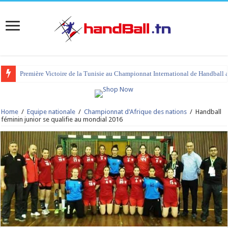
Première Victoire de la Tunisie au Championnat International de Handball 
tournoi international Hammamet 2023 : programme et liste des joueurs co
Home
/
Equipe nationale
/
Championnat d'Afrique des nations
/
Handball
féminin junior se qualifie au mondial 2016