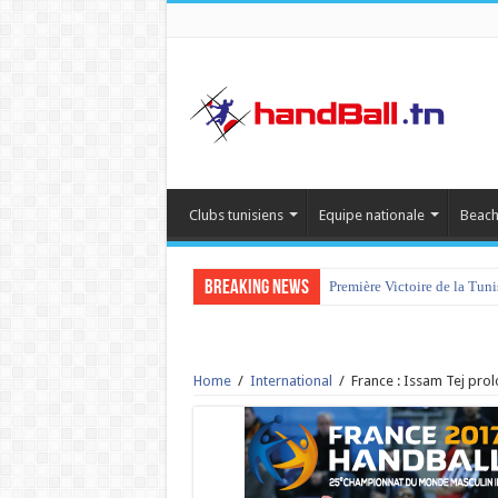
Clubs tunisiens
Equipe nationale
Beach
Breaking News
Première Victoire de la Tun
Home
/
International
/
France : Issam Tej pro