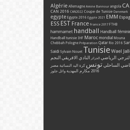
CA
Algérie
Allemagne
angola
Amine Bannour
CAN 2016
Coupe de Tunisie
CAN2022
Danemark
EMM
egypte
Espa
Egypte 2016
Egypte 2021
EST
ESS
France
France 2017
FTHB
handball
hammamet
Handball fémini
Maroc
mondial
Handball tunisie
IHF
Mouna
Qatar
Sa
Chebbah
Pologne
Rio 2016
Préparation
Tunisie
Wael Jal
Saidi
Sylvain Nouet
لترجي الرياضي
النادي الافريقي
النجم
الجزائر
تونس
ياضي الساحلي
مصر
كرة اليد النسائية
مكارم المهدية
2016
وائل جلوز