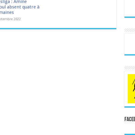
sliga : Amine
ul absent quatre à
emaines
ptembre 2022
Face