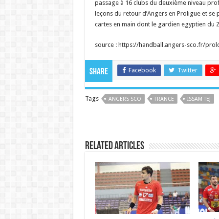
passage à 16 clubs du deuxième niveau profes
leçons du retour d’Angers en Proligue et se 
cartes en main dont le gardien egyptien du
source : https://handball.angers-sco.fr/pro
Facebook
Twitter
Share
Tags
ANGERS SCO
FRANCE
ISSAM TEJ
Related Articles