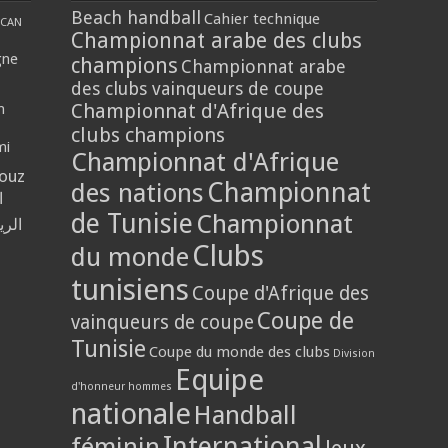
Beach handball
Cahier technique
CAN
Championnat arabe des clubs
gne
champions
Championnat arabe
des clubs vainqueurs de coupe
Championnat d'Afrique des
n
clubs champions
mi
Championnat d'Afrique
louz
Championnat
des nations
ا
de Tunisie
Championnat
الر
Clubs
du monde
tunisiens
Coupe d'Afrique des
Coupe de
vainqueurs de coupe
Tunisie
Coupe du monde des clubs
Division
Equipe
d'honneur hommes
nationale
Handball
International
féminin