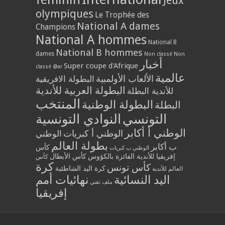
Jeux
olympiques
Le Trophée des
National A dames
Champions
National A hommes
National B
National B hommes
dames
Non classé
Non
أخبار
Super coupe d'Afrique
classé @ar
عالمية
الألعاب الأولمبية
البطولة الافريقية
البطولة العربية للأندية
للأندية البطلة
المنتخب
البطولة الوطنية
البطلة
التونسي
النوادي التونسية
الوطني أ أكابر
الوطني أ كبريات
الوطني
بطولة العالم
ب أكابر
كأس
الوطني ب كبريات
إفريقيا للأندية الفائزة بالكؤوس
كأس الأبطال
كأس
كرة
كأس تونس
كرة اليد الشاطئية
العالم للأندية
اليد النسائية
نهائيات أمم
ملف تقني
إفريقيا