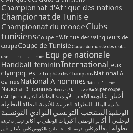
Championnat d'Afrique des nations
Championnat de Tunisie
Clubs
Championnat du monde
tunisiens
Coupe d'Afrique des vainqueurs de
Coupe de Tunisie
coupe
Coupe du monde des clubs
Equipe nationale
Division d'honneur hommes
International
Handball féminin
Jeux
olympiques
National A
Le Trophée des Champions
National A hommes
dames
National B dames
National B hommes
Super coupe
Non classé
Non classé @ar
أخبار عالمية
الألعاب الأولمبية
البطولة الافريقية
d'Afrique
البطولة
البطولة العربية للأندية البطلة
للأندية البطلة
المنتخب التونسي
النوادي التونسية
الوطنية
الوطني أ أكابر
الوطني أ كبريات
الوطني ب أكابر
الوطني ب كبريات
بطولة العالم
كأس إفريقيا للأندية الفائزة بالكؤوس
كأس الأبطال
كأس