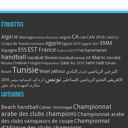
Étiquettes
CA
Algérie
CAN 2016
Allemagne
angola
CAN
Amine Bannour
CAN2022
EMM
egypte
Coupe de Tunisie
Egypte 2016
Danemark
Egypte 2021
EST
ESS
France
Espagne
hammamet
France 2017
FTHB
handball
Maroc
Handball féminin
mondial
Handball tunisie
IHF
Qatar
Sami Saidi
Mouna Chebbah
Pologne
Rio 2016
Sylvain
Préparation
Tunisie
Wael Jallouz
الترجي الرياضي
النادي
Nouet
الجزائر
تونس
الافريقي
النجم الرياضي الساحلي
مصر 2016
كرة اليد النسائية
مكارم المهدية
وائل جلوز
Catégories
Championnat
Beach handball
Cahier technique
arabe des clubs champions
Championnat arabe
Championnat
des clubs vainqueurs de coupe
d'Afrique des clubs champions