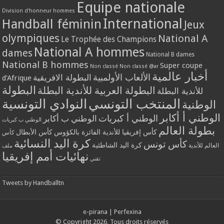
Equipe nationale
Division d'honneur hommes
International
Handball féminin
Jeux
olympiques
National A
Le Trophée des Champions
National A hommes
dames
National B dames
National B hommes
Super coupe
Non classé
Non classé @ar
أخبار عالمية
الألعاب الأولمبية
البطولة الافريقية
d'Afrique
البطولة
البطولة العربية للأندية البطلة
للأندية البطلة
المنتخب التونسي
النوادي التونسية
الوطنية
الوطني أ أكابر
الوطني أ كبريات
الوطني ب أكابر
الوطني ب كبريات
بطولة العالم
كأس إفريقيا للأندية الفائزة بالكؤوس
كأس الأبطال
كأس
كرة اليد النسائية
كأس تونس
كرة اليد الشاطئية
العالم للأندية
ملف
نهائيات أمم إفريقيا
تقني
Tweets by Handballtn
e-pirana
|
Perfexina
© Copyright 2026, Tous droits réservés