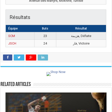
Avenue des Martyrs, Moknine, Tunisie
Résultats
Équipe
Buts
Résultat
SCM
23
هزيمة, Défaite
JSCH
24
فاز, Victoire
Related Articles