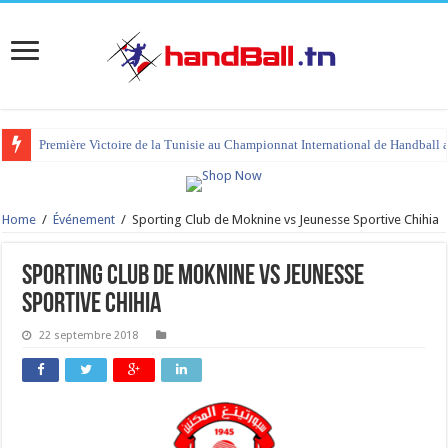
Première Victoire de la Tunisie au Championnat International de Handball 
tournoi international Hammamet 2023 : programme et liste des joueurs co
Home
/
Événement
/
Sporting Club de Moknine vs Jeunesse Sportive Chihia
Sporting Club de Moknine vs Jeunesse
Sportive Chihia
22 septembre 2018