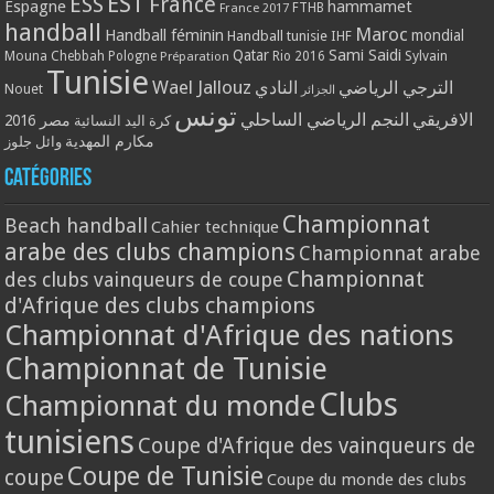
EST
ESS
France
Espagne
hammamet
France 2017
FTHB
handball
Maroc
Handball féminin
mondial
Handball tunisie
IHF
Qatar
Sami Saidi
Mouna Chebbah
Pologne
Rio 2016
Sylvain
Préparation
Tunisie
Wael Jallouz
الترجي الرياضي
النادي
Nouet
الجزائر
تونس
الافريقي
النجم الرياضي الساحلي
مصر 2016
كرة اليد النسائية
مكارم المهدية
وائل جلوز
Catégories
Championnat
Beach handball
Cahier technique
arabe des clubs champions
Championnat arabe
Championnat
des clubs vainqueurs de coupe
d'Afrique des clubs champions
Championnat d'Afrique des nations
Championnat de Tunisie
Clubs
Championnat du monde
tunisiens
Coupe d'Afrique des vainqueurs de
Coupe de Tunisie
coupe
Coupe du monde des clubs