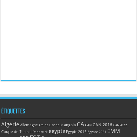
Étiquettes
CA
Algérie
CAN 2016
Allemagne
angola
CAN
Amine Bannour
CAN2022
EMM
egypte
Coupe de Tunisie
Egypte 2016
Danemark
Egypte 2021