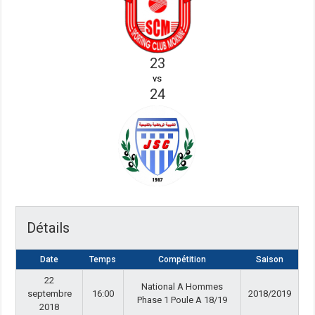
23
vs
24
Détails
Date
Temps
Compétition
Saison
22
National A Hommes
septembre
16:00
2018/2019
Phase 1 Poule A 18/19
2018