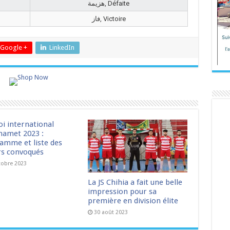
هزيمة, Défaite
فاز, Victoire
Google +
LinkedIn
oi international
amet 2023 :
amme et liste des
rs convoqués
tobre 2023
La JS Chihia a fait une belle
impression pour sa
première en division élite
30 août 2023