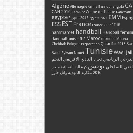
CA
Algérie
Allemagne
angola
Amine Bannour
CAN 2016
Coupe de Tunisie
CAN2022
Danemark
EMM
egypte
Espa
Egypte 2016
Egypte 2021
EST
ESS
France
France 2017
FTHB
handball
hammamet
Handball fémini
Maroc
mondial
Handball tunisie
IHF
Mouna
Qatar
Sa
Chebbah
Pologne
Rio 2016
Préparation
Tunisie
Wael Jal
Saidi
Sylvain Nouet
لترجي الرياضي
النادي الافريقي
النجم
الجزائر
تونس
ياضي الساحلي
مصر
كرة اليد النسائية
مكارم المهدية
2016
وائل جلوز