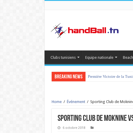
Clubs tunisiens
Equipe nationale
Beach
Breaking News
Première Victoire de la Tun
tournoi international Hamm
Home
/
Événement
/
Sporting Club de Moknine
Sporting Club de Moknine vs
6 octobre 2018