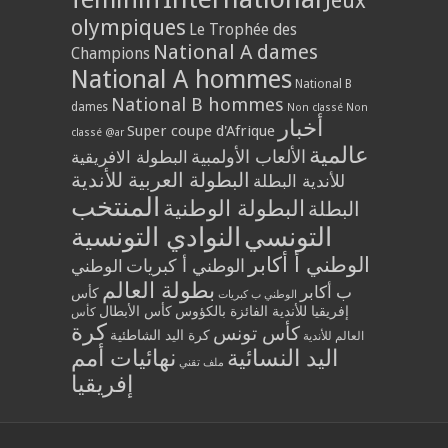
Jeux
olympiques
Le Trophée des
National A dames
Champions
National A hommes
National B
National B hommes
dames
Non classé
Non
أخبار
Super coupe d'Afrique
classé @ar
عالمية
الألعاب الأولمبية
البطولة الافريقية
البطولة العربية للأندية
للأندية البطلة
المنتخب
البطولة الوطنية
البطلة
التونسي
النوادي التونسية
الوطني أ أكابر
الوطني أ كبريات
الوطني
بطولة العالم
ب أكابر
كأس
الوطني ب كبريات
إفريقيا للأندية الفائزة بالكؤوس
كأس الأبطال
كأس
كرة
كأس تونس
كرة اليد الشاطئية
العالم للأندية
اليد النسائية
نهائيات أمم
ملف تقني
إفريقيا