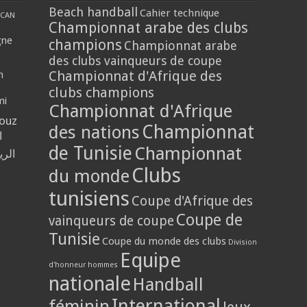
Beach handball
Cahier technique
CAN
Championnat arabe des clubs
gne
champions
Championnat arabe
des clubs vainqueurs de coupe
Championnat d'Afrique des
n
clubs champions
mi
Championnat d'Afrique
louz
Championnat
des nations
ا
de Tunisie
Championnat
الر
Clubs
du monde
tunisiens
Coupe d'Afrique des
Coupe de
vainqueurs de coupe
Tunisie
Coupe du monde des clubs
Division
Equipe
d'honneur hommes
nationale
Handball
International
féminin