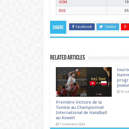
SCM
19
ESS
35
Facebook
Twitter
Share
Related Articles
tourn
Hamm
progr
joueu
30 oc
Première Victoire de la
Tunisie au Championnat
International de Handball
au Koweït
7 novembre 2024