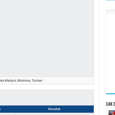
es Martyrs, Moknine, Tunisie
CAN 2
s
Résultat