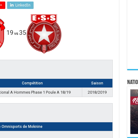
+
LinkedIn
19
35
vs
Natio
Compétition
Saison
tional A Hommes Phase 1 Poule A 18/19
2018/2019
e Omnisports de Moknine