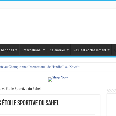
 handball
International
Calendrier
Résultat et classement
C
isie au Championnat International de Handball au Koweït
amet 2023 : programme et liste des joueurs convoqués
 vs Étoile Sportive du Sahel
 Étoile Sportive du Sahel