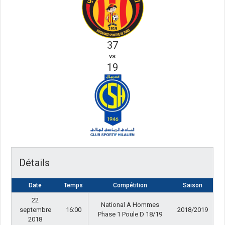
37
vs
19
Détails
Date
Temps
Compétition
Saison
22
National A Hommes
septembre
16:00
2018/2019
Phase 1 Poule D 18/19
2018