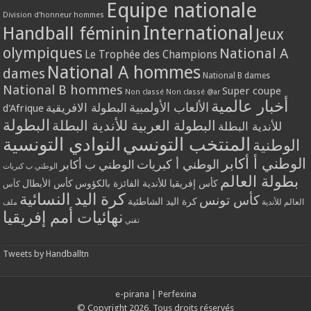
Equipe nationale
Division d'honneur hommes
International
Handball féminin
Jeux
olympiques
National A
Le Trophée des Champions
National A hommes
dames
National B dames
National B hommes
Super coupe
Non classé
Non classé @ar
أخبار عالمية
الألعاب الأولمبية
البطولة الافريقية
d'Afrique
البطولة
البطولة العربية للأندية البطلة
للأندية البطلة
المنتخب التونسي
النوادي التونسية
الوطنية
الوطني أ أكابر
الوطني أ كبريات
الوطني ب أكابر
الوطني ب كبريات
بطولة العالم
كأس إفريقيا للأندية الفائزة بالكؤوس
كأس الأبطال
كأس
كرة اليد النسائية
كأس تونس
كرة اليد الشاطئية
العالم للأندية
ملف
نهائيات أمم إفريقيا
تقني
Tweets by Handballtn
e-pirana
|
Perfexina
© Copyright 2026, Tous droits réservés