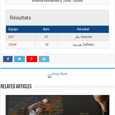
Avenue Mohamed 5, Tunis, Tunisie
Résultats
Équipe
Buts
Résultat
EST
37
فاز, Victoire
CSHil
19
هزيمة, Défaite
Related Articles