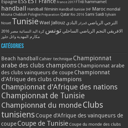
EST
ESS
France
Espagne
hammamet
France 2017
FTHB
handball
Maroc
Handball féminin
mondial
Handball tunisie
IHF
Qatar
Sami Saidi
Mouna Chebbah
Pologne
Rio 2016
Sylvain
Préparation
Tunisie
Wael Jallouz
الترجي الرياضي
النادي
Nouet
الجزائر
تونس
الافريقي
النجم الرياضي الساحلي
مصر 2016
كرة اليد النسائية
مكارم المهدية
وائل جلوز
Catégories
Championnat
Beach handball
Cahier technique
arabe des clubs champions
Championnat arabe
Championnat
des clubs vainqueurs de coupe
d'Afrique des clubs champions
Championnat d'Afrique des nations
Championnat de Tunisie
Clubs
Championnat du monde
tunisiens
Coupe d'Afrique des vainqueurs de
Coupe de Tunisie
coupe
Coupe du monde des clubs