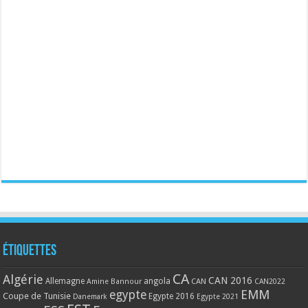
Étiquettes
CA
Algérie
CAN 2016
Allemagne
angola
CAN
Amine Bannour
CAN2022
EMM
egypte
Coupe de Tunisie
Egypte 2016
Danemark
Egypte 2021