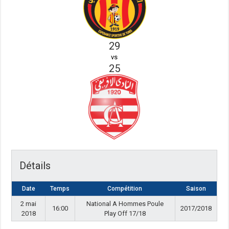
29
vs
25
Détails
Date
Temps
Compétition
Saison
2 mai
National A Hommes Poule
16:00
2017/2018
2018
Play Off 17/18