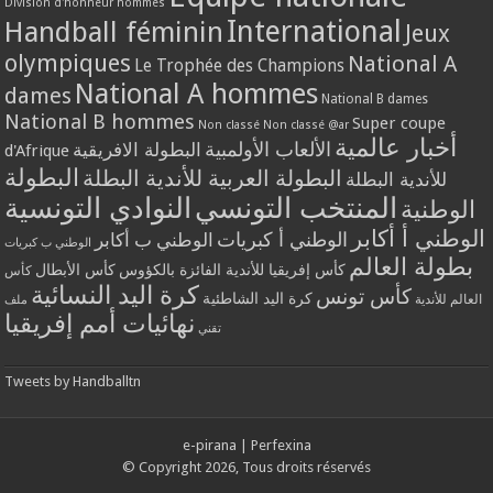
Division d'honneur hommes
International
Handball féminin
Jeux
olympiques
National A
Le Trophée des Champions
National A hommes
dames
National B dames
National B hommes
Super coupe
Non classé
Non classé @ar
أخبار عالمية
الألعاب الأولمبية
البطولة الافريقية
d'Afrique
البطولة
البطولة العربية للأندية البطلة
للأندية البطلة
المنتخب التونسي
النوادي التونسية
الوطنية
الوطني أ أكابر
الوطني أ كبريات
الوطني ب أكابر
الوطني ب كبريات
بطولة العالم
كأس إفريقيا للأندية الفائزة بالكؤوس
كأس الأبطال
كأس
كرة اليد النسائية
كأس تونس
كرة اليد الشاطئية
العالم للأندية
ملف
نهائيات أمم إفريقيا
تقني
Tweets by Handballtn
e-pirana
|
Perfexina
© Copyright 2026, Tous droits réservés