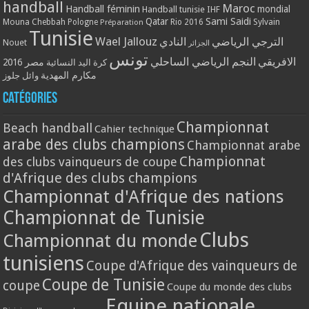
handball
Maroc
Handball féminin
mondial
Handball tunisie
IHF
Qatar
Sami Saidi
Mouna Chebbah
Pologne
Rio 2016
Sylvain
Préparation
Tunisie
Wael Jallouz
الترجي الرياضي
النادي
Nouet
الجزائر
تونس
الافريقي
النجم الرياضي الساحلي
مصر 2016
كرة اليد النسائية
مكارم المهدية
وائل جلوز
Catégories
Championnat
Beach handball
Cahier technique
arabe des clubs champions
Championnat arabe
Championnat
des clubs vainqueurs de coupe
d'Afrique des clubs champions
Championnat d'Afrique des nations
Championnat de Tunisie
Clubs
Championnat du monde
tunisiens
Coupe d'Afrique des vainqueurs de
Coupe de Tunisie
coupe
Coupe du monde des clubs
Equipe nationale