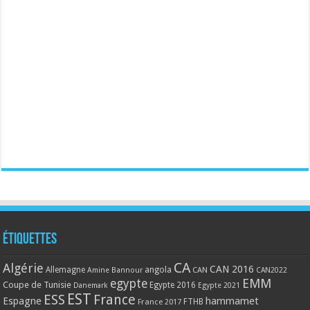
Étiquettes
CA
Algérie
CAN 2016
Allemagne
angola
CAN
Amine Bannour
CAN2022
EMM
egypte
Coupe de Tunisie
Egypte 2016
Danemark
Egypte 2021
EST
ESS
France
Espagne
hammamet
France 2017
FTHB