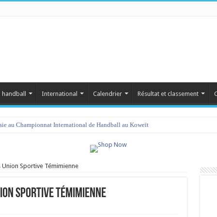
 handball
International
Calendrier
Résultat et classement
C
isie au Championnat International de Handball au Koweït
 Union Sportive Témimienne
ion Sportive Témimienne