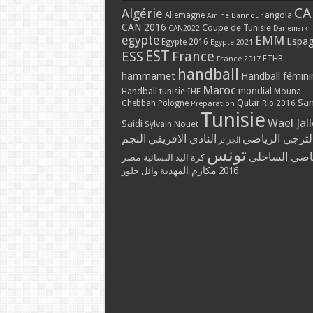
CA
Algérie
Allemagne
angola
Amine Bannour
CAN 2016
Coupe de Tunisie
CAN2022
Danemark
EMM
egypte
Espa
Egypte 2016
Egypte 2021
EST
ESS
France
France 2017
FTHB
handball
hammamet
Handball fémini
Maroc
mondial
Handball tunisie
IHF
Mouna
Qatar
Sa
Chebbah
Pologne
Rio 2016
Préparation
Tunisie
Wael Jal
Saidi
Sylvain Nouet
لترجي الرياضي
النادي الافريقي
النجم
الجزائر
تونس
ياضي الساحلي
مصر
كرة اليد النسائية
مكارم المهدية
2016
وائل جلوز