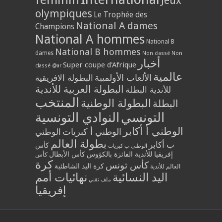
Jeux
olympiques
Le Trophée des
National A dames
Champions
National A hommes
National B
National B hommes
dames
Non classé
Non
أخبار
Super coupe d'Afrique
classé @ar
عالمية
الألعاب الأولمبية
البطولة الافريقية
البطولة العربية للأندية
للأندية البطلة
المنتخب
البطولة الوطنية
البطلة
التونسي
النوادي التونسية
الوطني أ أكابر
الوطني أ كبريات
الوطني
بطولة العالم
ب أكابر
كأس
الوطني ب كبريات
إفريقيا للأندية الفائزة بالكؤوس
كأس الأبطال
كأس
كرة
كأس تونس
كرة اليد الشاطئية
العالم للأندية
اليد النسائية
نهائيات أمم
ملف تقني
إفريقيا