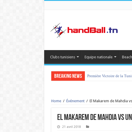
Clubs tunisiens
Equipe nationale
Beach
Breaking News
Première Victoire de la Tun
Home
/
Événement
/
El Makarem de Mahdia vs
El Makarem de Mahdia vs Un
21 avril 2018