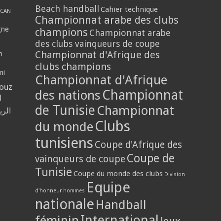
Beach handball
Cahier technique
CAN
Championnat arabe des clubs
gne
champions
Championnat arabe
des clubs vainqueurs de coupe
Championnat d'Afrique des
n
clubs champions
mi
Championnat d'Afrique
louz
Championnat
des nations
ا
de Tunisie
Championnat
الر
Clubs
du monde
tunisiens
Coupe d'Afrique des
Coupe de
vainqueurs de coupe
Tunisie
Coupe du monde des clubs
Division
Equipe
d'honneur hommes
nationale
Handball
International
féminin